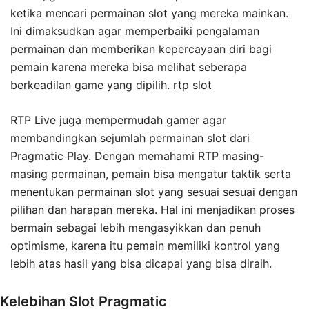
ketika mencari permainan slot yang mereka mainkan.
Ini dimaksudkan agar memperbaiki pengalaman
permainan dan memberikan kepercayaan diri bagi
pemain karena mereka bisa melihat seberapa
berkeadilan game yang dipilih.
rtp slot
RTP Live juga mempermudah gamer agar
membandingkan sejumlah permainan slot dari
Pragmatic Play. Dengan memahami RTP masing-
masing permainan, pemain bisa mengatur taktik serta
menentukan permainan slot yang sesuai sesuai dengan
pilihan dan harapan mereka. Hal ini menjadikan proses
bermain sebagai lebih mengasyikkan dan penuh
optimisme, karena itu pemain memiliki kontrol yang
lebih atas hasil yang bisa dicapai yang bisa diraih.
Kelebihan Slot Pragmatic