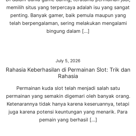
memilih situs yang terpercaya adalah isu yang sangat
penting. Banyak gamer, baik pemula maupun yang
telah berpengalaman, sering melakukan mengalami
bingung dalam […]
July 5, 2026
Rahasia Keberhasilan di Permainan Slot: Trik dan
Rahasia
Permainan kuda slot telah menjadi salah satu
permainan yang semakin digemari oleh banyak orang.
Ketenarannya tidak hanya karena keseruannya, tetapi
juga karena potensi keuntungan yang menarik. Para
pemain yang berhasil […]