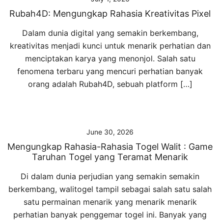
Rubah4D: Mengungkap Rahasia Kreativitas Pixel
Dalam dunia digital yang semakin berkembang,
kreativitas menjadi kunci untuk menarik perhatian dan
menciptakan karya yang menonjol. Salah satu
fenomena terbaru yang mencuri perhatian banyak
orang adalah Rubah4D, sebuah platform […]
June 30, 2026
Mengungkap Rahasia-Rahasia Togel Walit : Game
Taruhan Togel yang Teramat Menarik
Di dalam dunia perjudian yang semakin semakin
berkembang, walitogel tampil sebagai salah satu salah
satu permainan menarik yang menarik menarik
perhatian banyak penggemar togel ini. Banyak yang