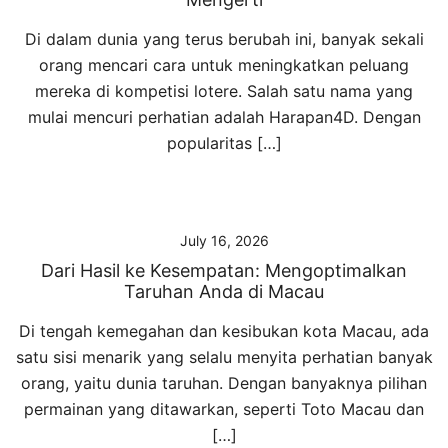
Di dalam dunia yang terus berubah ini, banyak sekali
orang mencari cara untuk meningkatkan peluang
mereka di kompetisi lotere. Salah satu nama yang
mulai mencuri perhatian adalah Harapan4D. Dengan
popularitas […]
July 16, 2026
Dari Hasil ke Kesempatan: Mengoptimalkan
Taruhan Anda di Macau
Di tengah kemegahan dan kesibukan kota Macau, ada
satu sisi menarik yang selalu menyita perhatian banyak
orang, yaitu dunia taruhan. Dengan banyaknya pilihan
permainan yang ditawarkan, seperti Toto Macau dan
[…]