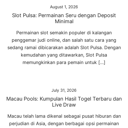
August 1, 2026
Slot Pulsa: Permainan Seru dengan Deposit
Minimal
Permainan slot semakin populer di kalangan
penggemar judi online, dan salah satu cara yang
sedang ramai dibicarakan adalah Slot Pulsa. Dengan
kemudahan yang ditawarkan, Slot Pulsa
memungkinkan para pemain untuk […]
July 31, 2026
Macau Pools: Kumpulan Hasil Togel Terbaru dan
Live Draw
Macau telah lama dikenal sebagai pusat hiburan dan
perjudian di Asia, dengan berbagai opsi permainan