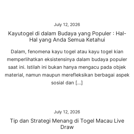
July 12, 2026
Kayutogel di dalam Budaya yang Populer : Hal-
Hal yang Anda Semua Ketahui
Dalam, fenomena kayu togel atau kayu togel kian
memperlihatkan eksistensinya dalam budaya populer
saat ini. Istilah ini bukan hanya mengacu pada objek
material, namun maupun merefleksikan berbagai aspek
sosial dan […]
July 12, 2026
Tip dan Strategi Menang di Togel Macau Live
Draw