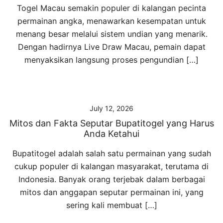
Togel Macau semakin populer di kalangan pecinta
permainan angka, menawarkan kesempatan untuk
menang besar melalui sistem undian yang menarik.
Dengan hadirnya Live Draw Macau, pemain dapat
menyaksikan langsung proses pengundian […]
July 12, 2026
Mitos dan Fakta Seputar Bupatitogel yang Harus
Anda Ketahui
Bupatitogel adalah salah satu permainan yang sudah
cukup populer di kalangan masyarakat, terutama di
Indonesia. Banyak orang terjebak dalam berbagai
mitos dan anggapan seputar permainan ini, yang
sering kali membuat […]