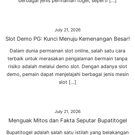
berbagai jenis permainan togel, seperti […]
July 21, 2026
Slot Demo PG: Kunci Menuju Kemenangan Besar!
Dalam dunia permainan slot online, salah satu cara
terbaik untuk merasakan pengalaman bermain tanpa
risiko adalah melalui demo slot. Dengan adanya slot
demo, pemain dapat menjelajahi berbagai jenis mesin
slot […]
July 21, 2026
Menguak Mitos dan Fakta Seputar Bupatitogel
Bupatitogel adalah salah satu istilah yang belakangan