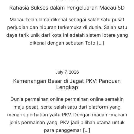
Rahasia Sukses dalam Pengeluaran Macau 5D
Macau telah lama dikenal sebagai salah satu pusat
perjudian dan hiburan terkemuka di dunia. Salah satu
daya tarik unik dari kota ini adalah sistem lotere yang
dikenal dengan sebutan Toto […]
July 7, 2026
Kemenangan Besar di Jagat PKV: Panduan
Lengkap
Dunia permainan online permainan online semakin
maju pesat, serta salah satu dari platform yang
menarik perhatian yaitu PKV. Dengan macam-macam
jenis permainan yang, PKV jadi pilihan utama untuk
para penggemar […]