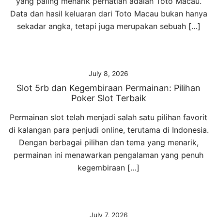
yang paling menarik perhatian adalah Toto Macau.
Data dan hasil keluaran dari Toto Macau bukan hanya
sekadar angka, tetapi juga merupakan sebuah […]
July 8, 2026
Slot 5rb dan Kegembiraan Permainan: Pilihan
Poker Slot Terbaik
Permainan slot telah menjadi salah satu pilihan favorit
di kalangan para penjudi online, terutama di Indonesia.
Dengan berbagai pilihan dan tema yang menarik,
permainan ini menawarkan pengalaman yang penuh
kegembiraan […]
July 7, 2026