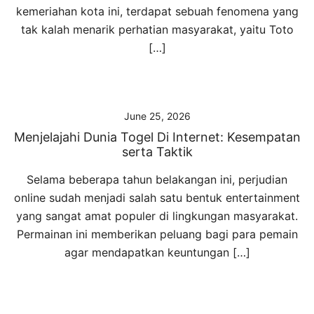
kemeriahan kota ini, terdapat sebuah fenomena yang
tak kalah menarik perhatian masyarakat, yaitu Toto
[…]
June 25, 2026
Menjelajahi Dunia Togel Di Internet: Kesempatan
serta Taktik
Selama beberapa tahun belakangan ini, perjudian
online sudah menjadi salah satu bentuk entertainment
yang sangat amat populer di lingkungan masyarakat.
Permainan ini memberikan peluang bagi para pemain
agar mendapatkan keuntungan […]