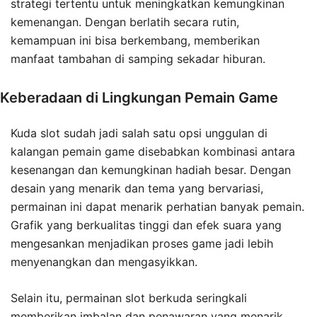
strategi tertentu untuk meningkatkan kemungkinan
kemenangan. Dengan berlatih secara rutin,
kemampuan ini bisa berkembang, memberikan
manfaat tambahan di samping sekadar hiburan.
Keberadaan di Lingkungan Pemain Game
Kuda slot sudah jadi salah satu opsi unggulan di
kalangan pemain game disebabkan kombinasi antara
kesenangan dan kemungkinan hadiah besar. Dengan
desain yang menarik dan tema yang bervariasi,
permainan ini dapat menarik perhatian banyak pemain.
Grafik yang berkualitas tinggi dan efek suara yang
mengesankan menjadikan proses game jadi lebih
menyenangkan dan mengasyikkan.
Selain itu, permainan slot berkuda seringkali
memberikan imbalan dan penawaran yang menarik,