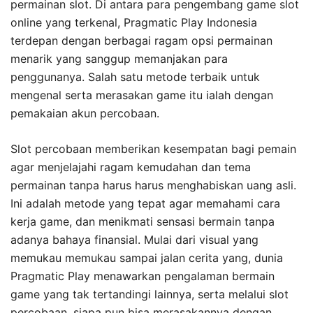
permainan slot. Di antara para pengembang game slot
online yang terkenal, Pragmatic Play Indonesia
terdepan dengan berbagai ragam opsi permainan
menarik yang sanggup memanjakan para
penggunanya. Salah satu metode terbaik untuk
mengenal serta merasakan game itu ialah dengan
pemakaian akun percobaan.
Slot percobaan memberikan kesempatan bagi pemain
agar menjelajahi ragam kemudahan dan tema
permainan tanpa harus harus menghabiskan uang asli.
Ini adalah metode yang tepat agar memahami cara
kerja game, dan menikmati sensasi bermain tanpa
adanya bahaya finansial. Mulai dari visual yang
memukau memukau sampai jalan cerita yang, dunia
Pragmatic Play menawarkan pengalaman bermain
game yang tak tertandingi lainnya, serta melalui slot
percobaan, siapa pun bisa merasakannya dengan