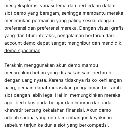
mengeksplorasi variasi tema dan perbedaan dalam
slot demo yang beragam, sehingga membantu mereka
menemukan permainan yang paling sesuai dengan
preferensi dan preferensi mereka. Dengan visual grafis
yang dan fitur interaksi, pengalaman bertaruh dari
account demo dapat sangat menghibur dan mendidik.
demo spaceman
Terakhir, menggunakan akun demo mampu
menurunkan beban yang dirasakan saat bertaruh
dengan uang nyata. Karena tidaknya risiko kehilangan
uang, pemain dapat merasakan pengalaman bertaruh
slot dengan lebih lega. Hal ini memungkinkan mereka
agar berfokus pada belajar dan hiburan daripada
khawatir tentang kekalahan finansial. Akun demo
adalah sarana yang untuk membangun keyakinan
sebelum terjun ke dunia slot yang berkompetisi.