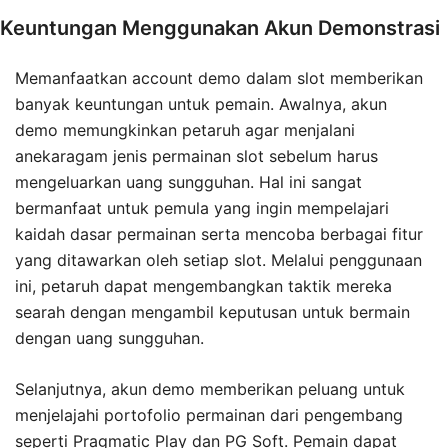
Keuntungan Menggunakan Akun Demonstrasi
Memanfaatkan account demo dalam slot memberikan
banyak keuntungan untuk pemain. Awalnya, akun
demo memungkinkan petaruh agar menjalani
anekaragam jenis permainan slot sebelum harus
mengeluarkan uang sungguhan. Hal ini sangat
bermanfaat untuk pemula yang ingin mempelajari
kaidah dasar permainan serta mencoba berbagai fitur
yang ditawarkan oleh setiap slot. Melalui penggunaan
ini, petaruh dapat mengembangkan taktik mereka
searah dengan mengambil keputusan untuk bermain
dengan uang sungguhan.
Selanjutnya, akun demo memberikan peluang untuk
menjelajahi portofolio permainan dari pengembang
seperti Pragmatic Play dan PG Soft. Pemain dapat