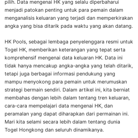
pilih. Data mengenai HK yang selalu diperbaharui
menjadi patokan penting untuk para pemain dalam
menganalisis keluaran yang terjadi dan memperkirakan
angka yang bisa ditarik pada waktu yang akan datang.
HK Pools, sebagai lembaga penyelenggara resmi untuk
Togel HK, memberikan keterangan yang tepat serta
komprehensif mengenai data keluaran HK. Data ini
tidak hanya mencakup angka-angka yang telah ditarik,
tetapi juga berbagai informasi pendukung yang
mampu menyokong para pemain untuk merumuskan
strategi bermain sendiri. Dalam artikel ini, kita berniat
membahas dengan lebih dalam tentang tren keluaran,
cara-cara mempelajari data mengenai HK, dan
peramalan yang dapat diharapkan dari permainan ini.
Mari kita selami secara lebih dalam tentang dunia
Togel Hongkong dan seluruh dinamikanya.