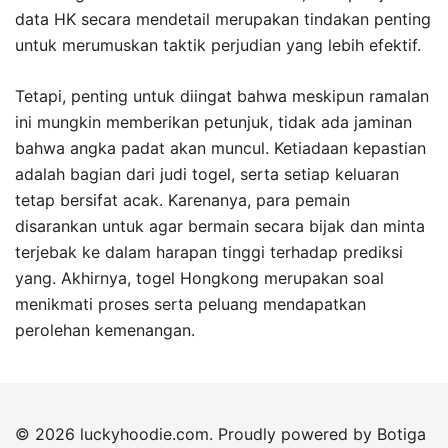
data HK secara mendetail merupakan tindakan penting
untuk merumuskan taktik perjudian yang lebih efektif.
Tetapi, penting untuk diingat bahwa meskipun ramalan
ini mungkin memberikan petunjuk, tidak ada jaminan
bahwa angka padat akan muncul. Ketiadaan kepastian
adalah bagian dari judi togel, serta setiap keluaran
tetap bersifat acak. Karenanya, para pemain
disarankan untuk agar bermain secara bijak dan minta
terjebak ke dalam harapan tinggi terhadap prediksi
yang. Akhirnya, togel Hongkong merupakan soal
menikmati proses serta peluang mendapatkan
perolehan kemenangan.
© 2026 luckyhoodie.com. Proudly powered by
Botiga