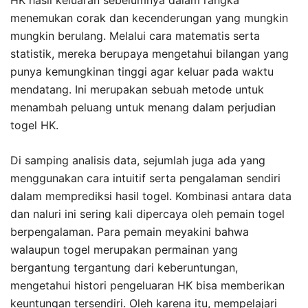
HK hasil keluaran sebelumnya dalam rangka
menemukan corak dan kecenderungan yang mungkin
mungkin berulang. Melalui cara matematis serta
statistik, mereka berupaya mengetahui bilangan yang
punya kemungkinan tinggi agar keluar pada waktu
mendatang. Ini merupakan sebuah metode untuk
menambah peluang untuk menang dalam perjudian
togel HK.
Di samping analisis data, sejumlah juga ada yang
menggunakan cara intuitif serta pengalaman sendiri
dalam memprediksi hasil togel. Kombinasi antara data
dan naluri ini sering kali dipercaya oleh pemain togel
berpengalaman. Para pemain meyakini bahwa
walaupun togel merupakan permainan yang
bergantung tergantung dari keberuntungan,
mengetahui histori pengeluaran HK bisa memberikan
keuntungan tersendiri. Oleh karena itu, mempelajari