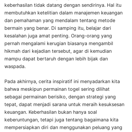
keberhasilan tidak datang dengan sendirinya. Hal itu
membutuhkan ketelitian dalam manajemen keuangan
dan pemahaman yang mendalam tentang metode
bermain yang benar. Di samping itu, belajar dari
kesalahan juga amat penting. Orang-orang yang
pernah mengalami kerugian biasanya mengambil
hikmah dari kejadian tersebut, agar di kemudian
mampu dapat bertaruh dengan lebih bijak dan
waspada.
Pada akhirnya, cerita inspiratif ini menyadarkan kita
bahwa meskipun permainan togel sering dilihat
sebagai permainan berisiko, dengan strategi yang
tepat, dapat menjadi sarana untuk meraih kesuksesan
keuangan. Keberhasilan bukan hanya soal
keberuntungan, tetapi juga tentang bagaimana kita
mempersiapkan diri dan menggunakan peluang yang