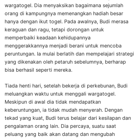
wargatogel. Dia menyaksikan bagaimana sejumlah
orang di kampungnya memenangkan hadiah besar
hanya dengan ikut togel. Pada awalnya, Budi merasa
keraguan dan ragu, tetapi dorongan untuk
memperbaiki keadaan kehidupannya
menggerakkannya menjadi berani untuk mencoba
peruntungan. Ia mulai berlatih dan mempelajari strategi
yang dikenakan oleh petaruh sebelumnya, berharap
bisa berhasil seperti mereka.
Tiada henti hari, setelah bekerja di perkebunan, Budi
meluangkan waktu untuk menggali wargatogel.
Meskipun di awal dia tidak mendapatkan
keberuntungan, ia tidak mudah menyerah. Dengan
tekad yang kuat, Budi terus belajar dari kesilapan dan
pengalaman orang lain. Dia percaya, suatu saat
peluang yang baik akan datang dan mengubah