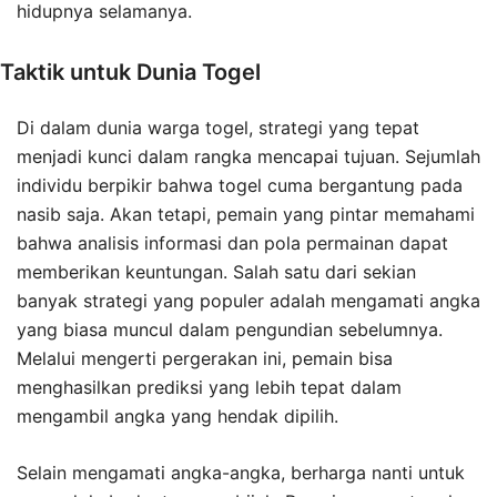
hidupnya selamanya.
Taktik untuk Dunia Togel
Di dalam dunia warga togel, strategi yang tepat
menjadi kunci dalam rangka mencapai tujuan. Sejumlah
individu berpikir bahwa togel cuma bergantung pada
nasib saja. Akan tetapi, pemain yang pintar memahami
bahwa analisis informasi dan pola permainan dapat
memberikan keuntungan. Salah satu dari sekian
banyak strategi yang populer adalah mengamati angka
yang biasa muncul dalam pengundian sebelumnya.
Melalui mengerti pergerakan ini, pemain bisa
menghasilkan prediksi yang lebih tepat dalam
mengambil angka yang hendak dipilih.
Selain mengamati angka-angka, berharga nanti untuk