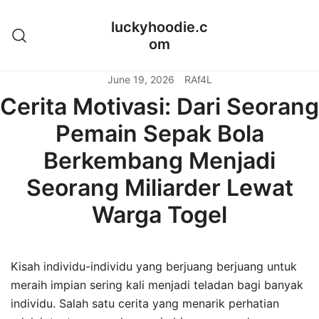
Skip
luckyhoodie.c
to
om
content
June 19, 2026
RAf4L
Cerita Motivasi: Dari Seorang
Pemain Sepak Bola
Berkembang Menjadi
Seorang Miliarder Lewat
Warga Togel
Kisah individu-individu yang berjuang berjuang untuk
meraih impian sering kali menjadi teladan bagi banyak
individu. Salah satu cerita yang menarik perhatian