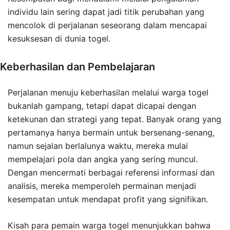
individu lain sering dapat jadi titik perubahan yang
mencolok di perjalanan seseorang dalam mencapai
kesuksesan di dunia togel.
Keberhasilan dan Pembelajaran
Perjalanan menuju keberhasilan melalui warga togel
bukanlah gampang, tetapi dapat dicapai dengan
ketekunan dan strategi yang tepat. Banyak orang yang
pertamanya hanya bermain untuk bersenang-senang,
namun sejalan berlalunya waktu, mereka mulai
mempelajari pola dan angka yang sering muncul.
Dengan mencermati berbagai referensi informasi dan
analisis, mereka memperoleh permainan menjadi
kesempatan untuk mendapat profit yang signifikan.
Kisah para pemain warga togel menunjukkan bahwa