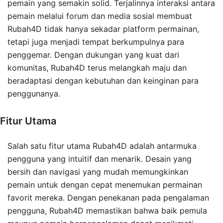
pemain yang semakin solid. Terjalinnya interaksi antara
pemain melalui forum dan media sosial membuat
Rubah4D tidak hanya sekadar platform permainan,
tetapi juga menjadi tempat berkumpulnya para
penggemar. Dengan dukungan yang kuat dari
komunitas, Rubah4D terus melangkah maju dan
beradaptasi dengan kebutuhan dan keinginan para
penggunanya.
Fitur Utama
Salah satu fitur utama Rubah4D adalah antarmuka
pengguna yang intuitif dan menarik. Desain yang
bersih dan navigasi yang mudah memungkinkan
pemain untuk dengan cepat menemukan permainan
favorit mereka. Dengan penekanan pada pengalaman
pengguna, Rubah4D memastikan bahwa baik pemula