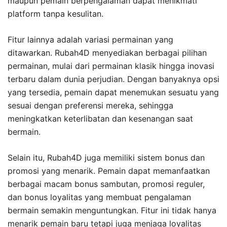
maupun pemain berpengalaman dapat menikmati
platform tanpa kesulitan.
Fitur lainnya adalah variasi permainan yang
ditawarkan. Rubah4D menyediakan berbagai pilihan
permainan, mulai dari permainan klasik hingga inovasi
terbaru dalam dunia perjudian. Dengan banyaknya opsi
yang tersedia, pemain dapat menemukan sesuatu yang
sesuai dengan preferensi mereka, sehingga
meningkatkan keterlibatan dan kesenangan saat
bermain.
Selain itu, Rubah4D juga memiliki sistem bonus dan
promosi yang menarik. Pemain dapat memanfaatkan
berbagai macam bonus sambutan, promosi reguler,
dan bonus loyalitas yang membuat pengalaman
bermain semakin menguntungkan. Fitur ini tidak hanya
menarik pemain baru tetapi juga menjaga loyalitas