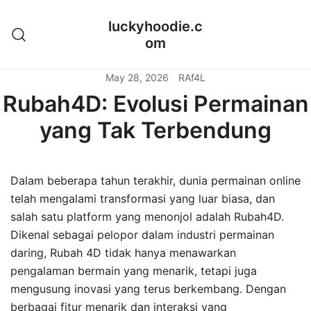
Skip
luckyhoodie.c
to
om
content
May 28, 2026
RAf4L
Rubah4D: Evolusi Permainan
yang Tak Terbendung
Dalam beberapa tahun terakhir, dunia permainan online
telah mengalami transformasi yang luar biasa, dan
salah satu platform yang menonjol adalah Rubah4D.
Dikenal sebagai pelopor dalam industri permainan
daring, Rubah 4D tidak hanya menawarkan
pengalaman bermain yang menarik, tetapi juga
mengusung inovasi yang terus berkembang. Dengan
berbagai fitur menarik dan interaksi yang