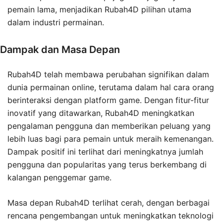
pemain lama, menjadikan Rubah4D pilihan utama
dalam industri permainan.
Dampak dan Masa Depan
Rubah4D telah membawa perubahan signifikan dalam
dunia permainan online, terutama dalam hal cara orang
berinteraksi dengan platform game. Dengan fitur-fitur
inovatif yang ditawarkan, Rubah4D meningkatkan
pengalaman pengguna dan memberikan peluang yang
lebih luas bagi para pemain untuk meraih kemenangan.
Dampak positif ini terlihat dari meningkatnya jumlah
pengguna dan popularitas yang terus berkembang di
kalangan penggemar game.
Masa depan Rubah4D terlihat cerah, dengan berbagai
rencana pengembangan untuk meningkatkan teknologi