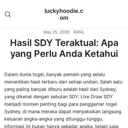
Skip
luckyhoodie.c
to
om
content
May 25, 2026
RAf4L
Hasil SDY Teraktual: Apa
yang Perlu Anda Ketahui
Dalam dunia togel, banyak pemain yang selalu
menantikan hasil terbaru dari setiap undian. Salah satu
yang paling banyak diburu adalah hasil dari Sydney,
yang dikenal dengan sebutan SDY. Live Draw SDY
menjadi momen penting bagi para penggemar togel
Sydney, di mana mereka dapat menyaksikan langsung
keluaran angka-angka yang ditunggu-tunggu.
Informasi ini bukan hanya sekadar angka, tetapi juga