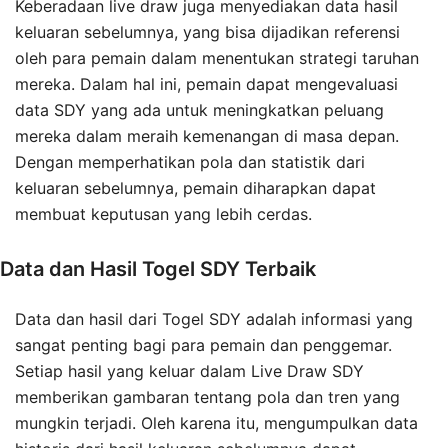
Keberadaan live draw juga menyediakan data hasil
keluaran sebelumnya, yang bisa dijadikan referensi
oleh para pemain dalam menentukan strategi taruhan
mereka. Dalam hal ini, pemain dapat mengevaluasi
data SDY yang ada untuk meningkatkan peluang
mereka dalam meraih kemenangan di masa depan.
Dengan memperhatikan pola dan statistik dari
keluaran sebelumnya, pemain diharapkan dapat
membuat keputusan yang lebih cerdas.
Data dan Hasil Togel SDY Terbaik
Data dan hasil dari Togel SDY adalah informasi yang
sangat penting bagi para pemain dan penggemar.
Setiap hasil yang keluar dalam Live Draw SDY
memberikan gambaran tentang pola dan tren yang
mungkin terjadi. Oleh karena itu, mengumpulkan data