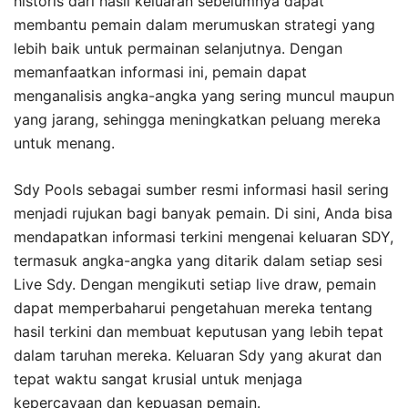
historis dari hasil keluaran sebelumnya dapat
membantu pemain dalam merumuskan strategi yang
lebih baik untuk permainan selanjutnya. Dengan
memanfaatkan informasi ini, pemain dapat
menganalisis angka-angka yang sering muncul maupun
yang jarang, sehingga meningkatkan peluang mereka
untuk menang.
Sdy Pools sebagai sumber resmi informasi hasil sering
menjadi rujukan bagi banyak pemain. Di sini, Anda bisa
mendapatkan informasi terkini mengenai keluaran SDY,
termasuk angka-angka yang ditarik dalam setiap sesi
Live Sdy. Dengan mengikuti setiap live draw, pemain
dapat memperbaharui pengetahuan mereka tentang
hasil terkini dan membuat keputusan yang lebih tepat
dalam taruhan mereka. Keluaran Sdy yang akurat dan
tepat waktu sangat krusial untuk menjaga
kepercayaan dan kepuasan pemain.