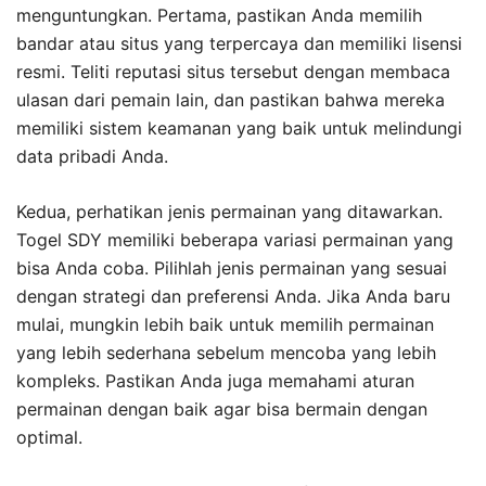
menguntungkan. Pertama, pastikan Anda memilih
bandar atau situs yang terpercaya dan memiliki lisensi
resmi. Teliti reputasi situs tersebut dengan membaca
ulasan dari pemain lain, dan pastikan bahwa mereka
memiliki sistem keamanan yang baik untuk melindungi
data pribadi Anda.
Kedua, perhatikan jenis permainan yang ditawarkan.
Togel SDY memiliki beberapa variasi permainan yang
bisa Anda coba. Pilihlah jenis permainan yang sesuai
dengan strategi dan preferensi Anda. Jika Anda baru
mulai, mungkin lebih baik untuk memilih permainan
yang lebih sederhana sebelum mencoba yang lebih
kompleks. Pastikan Anda juga memahami aturan
permainan dengan baik agar bisa bermain dengan
optimal.