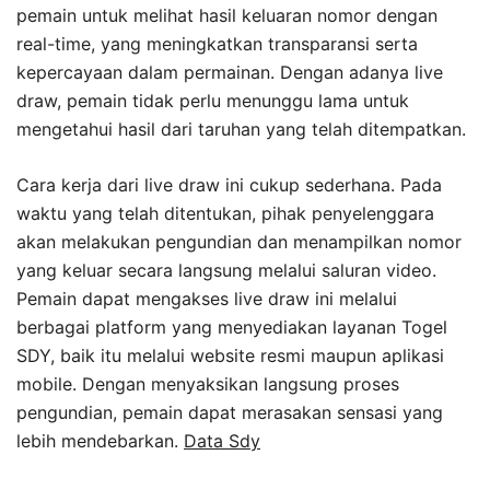
pemain untuk melihat hasil keluaran nomor dengan
real-time, yang meningkatkan transparansi serta
kepercayaan dalam permainan. Dengan adanya live
draw, pemain tidak perlu menunggu lama untuk
mengetahui hasil dari taruhan yang telah ditempatkan.
Cara kerja dari live draw ini cukup sederhana. Pada
waktu yang telah ditentukan, pihak penyelenggara
akan melakukan pengundian dan menampilkan nomor
yang keluar secara langsung melalui saluran video.
Pemain dapat mengakses live draw ini melalui
berbagai platform yang menyediakan layanan Togel
SDY, baik itu melalui website resmi maupun aplikasi
mobile. Dengan menyaksikan langsung proses
pengundian, pemain dapat merasakan sensasi yang
lebih mendebarkan.
Data Sdy