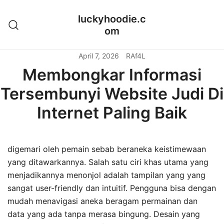
Skip
luckyhoodie.c
to
om
content
April 7, 2026
RAf4L
Membongkar Informasi
Tersembunyi Website Judi Di
Internet Paling Baik
digemari oleh pemain sebab beraneka keistimewaan
yang ditawarkannya. Salah satu ciri khas utama yang
menjadikannya menonjol adalah tampilan yang yang
sangat user-friendly dan intuitif. Pengguna bisa dengan
mudah menavigasi aneka beragam permainan dan
data yang ada tanpa merasa bingung. Desain yang