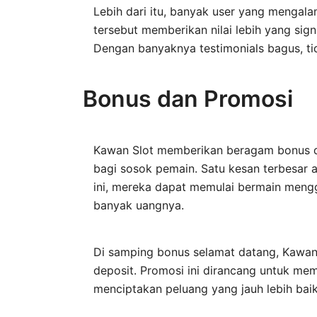
Lebih dari itu, banyak user yang mengal
tersebut memberikan nilai lebih yang si
Dengan banyaknya testimonials bagus, ti
Bonus dan Promosi
Kawan Slot memberikan beragam bonus 
bagi sosok pemain. Satu kesan terbesar
ini, mereka dapat memulai bermain me
banyak uangnya.
Di samping bonus selamat datang, Kawan
deposit. Promosi ini dirancang untuk memb
menciptakan peluang yang jauh lebih bai