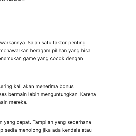
warkannya. Salah satu faktor penting
t menawarkan beragam pilihan yang bisa
 menemukan game yang cocok dengan
ering kali akan menerima bonus
ses bermain lebih menguntungkan. Karena
ain mereka.
an yang cepat. Tampilan yang sederhana
p sedia menolong jika ada kendala atau