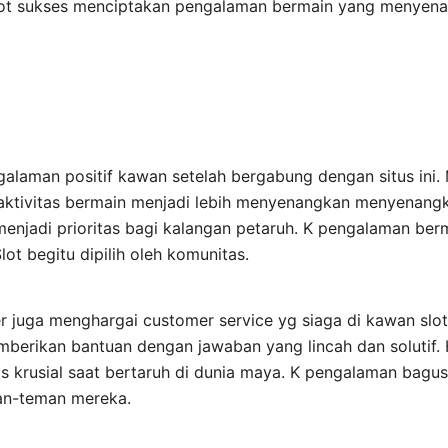
 Slot sukses menciptakan pengalaman bermain yang menye
galaman positif kawan setelah bergabung dengan situs in
tivitas bermain menjadi lebih menyenangkan menyenangka
njadi prioritas bagi kalangan petaruh. K pengalaman ber
ot begitu dipilih oleh komunitas.
er juga menghargai customer service yg siaga di kawan slo
emberikan bantuan dengan jawaban yang lincah dan solutif
 krusial saat bertaruh di dunia maya. K pengalaman bagus 
an-teman mereka.