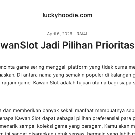
luckyhoodie.com
April 6, 2026
RAf4L
wanSlot Jadi Pilihan Priorita
encinta game sering menggali platform yang tidak cuma me
kan. Di antara nama yang semakin populer di kalangan g
 ragam game, Kawan Slot adalah tujuan utama bagi siapa 
dan memberikan banyak sekali manfaat membuatnya sebaga
kenapa Kawan Slot dapat sebagai pilihan preferensial para 
diah menarik sampai koleksi game yang beragam, Kamu akan
orm ini sangat disarankan untuk sensasi bermain yang lebih