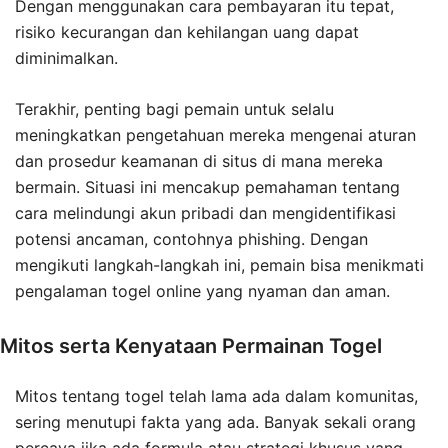
Dengan menggunakan cara pembayaran itu tepat,
risiko kecurangan dan kehilangan uang dapat
diminimalkan.
Terakhir, penting bagi pemain untuk selalu
meningkatkan pengetahuan mereka mengenai aturan
dan prosedur keamanan di situs di mana mereka
bermain. Situasi ini mencakup pemahaman tentang
cara melindungi akun pribadi dan mengidentifikasi
potensi ancaman, contohnya phishing. Dengan
mengikuti langkah-langkah ini, pemain bisa menikmati
pengalaman togel online yang nyaman dan aman.
Mitos serta Kenyataan Permainan Togel
Mitos tentang togel telah lama ada dalam komunitas,
sering menutupi fakta yang ada. Banyak sekali orang