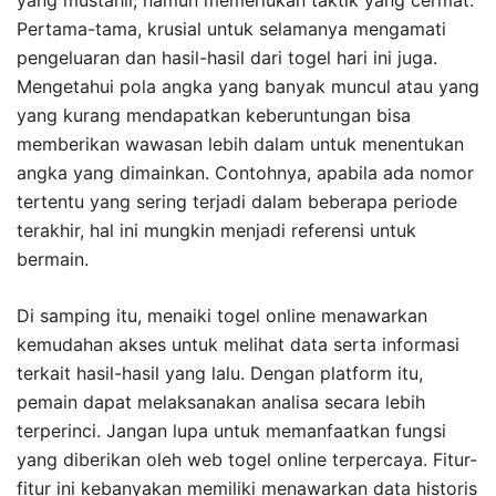
yang mustahil, namun memerlukan taktik yang cermat.
Pertama-tama, krusial untuk selamanya mengamati
pengeluaran dan hasil-hasil dari togel hari ini juga.
Mengetahui pola angka yang banyak muncul atau yang
yang kurang mendapatkan keberuntungan bisa
memberikan wawasan lebih dalam untuk menentukan
angka yang dimainkan. Contohnya, apabila ada nomor
tertentu yang sering terjadi dalam beberapa periode
terakhir, hal ini mungkin menjadi referensi untuk
bermain.
Di samping itu, menaiki togel online menawarkan
kemudahan akses untuk melihat data serta informasi
terkait hasil-hasil yang lalu. Dengan platform itu,
pemain dapat melaksanakan analisa secara lebih
terperinci. Jangan lupa untuk memanfaatkan fungsi
yang diberikan oleh web togel online terpercaya. Fitur-
fitur ini kebanyakan memiliki menawarkan data historis