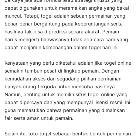
percaya jika ada formula atau strategi khusus yang
dapat digunakan untuk meramalkan angka yang bakal
muncul. Tetapi, togel adalah sebuah permainan yang
benar-benar bergantung pada keberuntungan serta
hasilnya tak bisa diprediksi secara akurat. Pemain
harus mengerti bahwasanya tidak ada cara cara yang
dapat menjamin kemenangan dalam togel hari ini.
Kenyataan yang perlu diketahui adalah jika togel online
semakin tumbuh pesat di lingkup pemain. Dengan
kemudahan akses dan segudang pilihan permainan,
banyak orang tergoda untuk mencoba nasibnya.
Namun, penting untuk memilih situs togel online yang
dapat dipercaya dan yang mempunyai lisensi resmi. Ini
guna memastikan bahwa permainan yang dimainkan
fair serta aman untuk pemain.
Selain itu, toto togel sebagai bentuk bentuk permainan