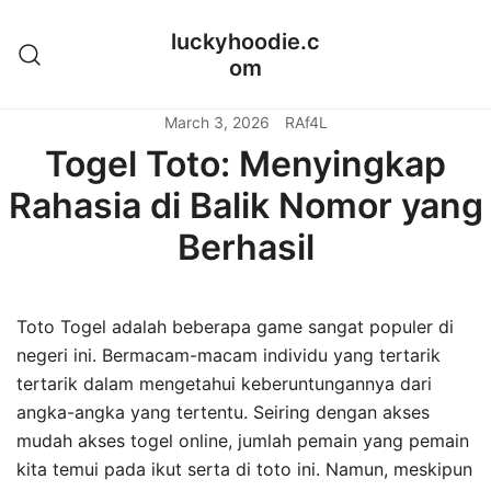
Skip
luckyhoodie.c
to
om
content
March 3, 2026
RAf4L
Togel Toto: Menyingkap
Rahasia di Balik Nomor yang
Berhasil
Toto Togel adalah beberapa game sangat populer di
negeri ini. Bermacam-macam individu yang tertarik
tertarik dalam mengetahui keberuntungannya dari
angka-angka yang tertentu. Seiring dengan akses
mudah akses togel online, jumlah pemain yang pemain
kita temui pada ikut serta di toto ini. Namun, meskipun