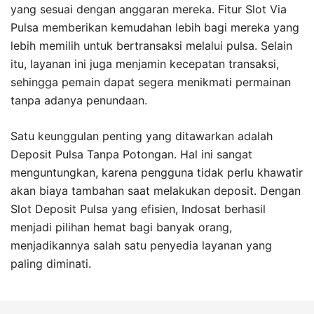
yang sesuai dengan anggaran mereka. Fitur Slot Via
Pulsa memberikan kemudahan lebih bagi mereka yang
lebih memilih untuk bertransaksi melalui pulsa. Selain
itu, layanan ini juga menjamin kecepatan transaksi,
sehingga pemain dapat segera menikmati permainan
tanpa adanya penundaan.
Satu keunggulan penting yang ditawarkan adalah
Deposit Pulsa Tanpa Potongan. Hal ini sangat
menguntungkan, karena pengguna tidak perlu khawatir
akan biaya tambahan saat melakukan deposit. Dengan
Slot Deposit Pulsa yang efisien, Indosat berhasil
menjadi pilihan hemat bagi banyak orang,
menjadikannya salah satu penyedia layanan yang
paling diminati.