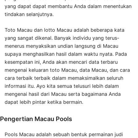
yang dapat dapat membantu Anda dalam menentukan
tindakan selanjutnya.
Toto Macau dan lotto Macau adalah beberapa kata
yang sangat dikenal. Banyak individu yang terus-
menerus menyaksikan undian langsung di Macau
supaya menghasilkan hasil dalam waktu nyata. Pada
kesempatan ini, Anda akan mencari data terbaru
mengenai keluaran toto Macau, data Macau, dan cara
cara terbaik terbaik dalam memaksimalkan seluruh
informasi itu. Ayo kita semua telusuri lebih dalam
mengenai hasil dari Macau serta bagaimana Anda
dapat lebih pintar ketika bermain.
Pengertian Macau Pools
Pools Macau adalah sebuah bentuk permainan judi