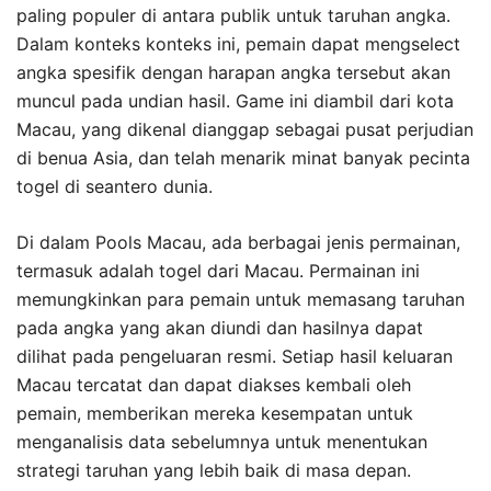
paling populer di antara publik untuk taruhan angka.
Dalam konteks konteks ini, pemain dapat mengselect
angka spesifik dengan harapan angka tersebut akan
muncul pada undian hasil. Game ini diambil dari kota
Macau, yang dikenal dianggap sebagai pusat perjudian
di benua Asia, dan telah menarik minat banyak pecinta
togel di seantero dunia.
Di dalam Pools Macau, ada berbagai jenis permainan,
termasuk adalah togel dari Macau. Permainan ini
memungkinkan para pemain untuk memasang taruhan
pada angka yang akan diundi dan hasilnya dapat
dilihat pada pengeluaran resmi. Setiap hasil keluaran
Macau tercatat dan dapat diakses kembali oleh
pemain, memberikan mereka kesempatan untuk
menganalisis data sebelumnya untuk menentukan
strategi taruhan yang lebih baik di masa depan.