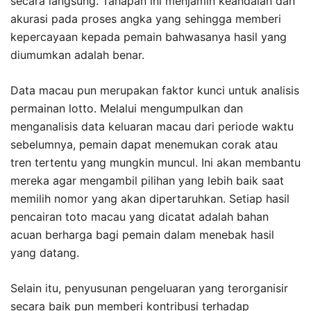
secara langsung. Tahapan ini menjamin keandalan dan
akurasi pada proses angka yang sehingga memberi
kepercayaan kepada pemain bahwasanya hasil yang
diumumkan adalah benar.
Data macau pun merupakan faktor kunci untuk analisis
permainan lotto. Melalui mengumpulkan dan
menganalisis data keluaran macau dari periode waktu
sebelumnya, pemain dapat menemukan corak atau
tren tertentu yang mungkin muncul. Ini akan membantu
mereka agar mengambil pilihan yang lebih baik saat
memilih nomor yang akan dipertaruhkan. Setiap hasil
pencairan toto macau yang dicatat adalah bahan
acuan berharga bagi pemain dalam menebak hasil
yang datang.
Selain itu, penyusunan pengeluaran yang terorganisir
secara baik pun memberi kontribusi terhadap