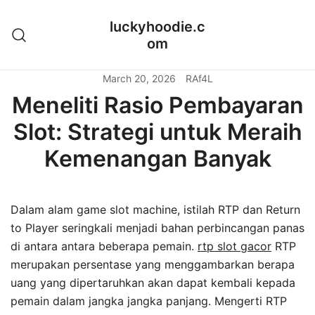
Skip
luckyhoodie.c
to
om
content
March 20, 2026
RAf4L
Meneliti Rasio Pembayaran
Slot: Strategi untuk Meraih
Kemenangan Banyak
Dalam alam game slot machine, istilah RTP dan Return
to Player seringkali menjadi bahan perbincangan panas
di antara antara beberapa pemain.
rtp slot gacor
RTP
merupakan persentase yang menggambarkan berapa
uang yang dipertaruhkan akan dapat kembali kepada
pemain dalam jangka jangka panjang. Mengerti RTP