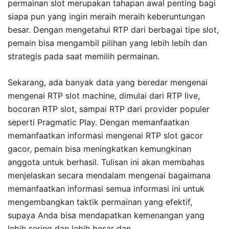
permainan slot merupakan tahapan awal penting bagi
siapa pun yang ingin meraih meraih keberuntungan
besar. Dengan mengetahui RTP dari berbagai tipe slot,
pemain bisa mengambil pilihan yang lebih lebih dan
strategis pada saat memilih permainan.
Sekarang, ada banyak data yang beredar mengenai
mengenai RTP slot machine, dimulai dari RTP live,
bocoran RTP slot, sampai RTP dari provider populer
seperti Pragmatic Play. Dengan memanfaatkan
memanfaatkan informasi mengenai RTP slot gacor
gacor, pemain bisa meningkatkan kemungkinan
anggota untuk berhasil. Tulisan ini akan membahas
menjelaskan secara mendalam mengenai bagaimana
memanfaatkan informasi semua informasi ini untuk
mengembangkan taktik permainan yang efektif,
supaya Anda bisa mendapatkan kemenangan yang
lebih sering dan lebih besar dan.