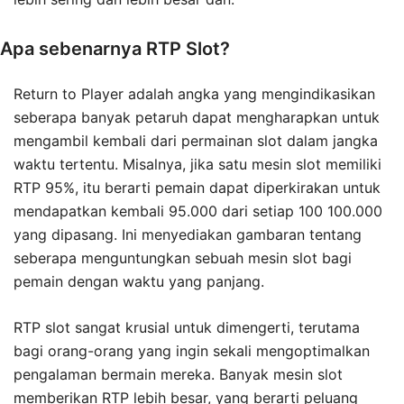
Apa sebenarnya RTP Slot?
Return to Player adalah angka yang mengindikasikan
seberapa banyak petaruh dapat mengharapkan untuk
mengambil kembali dari permainan slot dalam jangka
waktu tertentu. Misalnya, jika satu mesin slot memiliki
RTP 95%, itu berarti pemain dapat diperkirakan untuk
mendapatkan kembali 95.000 dari setiap 100 100.000
yang dipasang. Ini menyediakan gambaran tentang
seberapa menguntungkan sebuah mesin slot bagi
pemain dengan waktu yang panjang.
RTP slot sangat krusial untuk dimengerti, terutama
bagi orang-orang yang ingin sekali mengoptimalkan
pengalaman bermain mereka. Banyak mesin slot
memberikan RTP lebih besar, yang berarti peluang