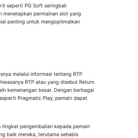
i seperti PG Soft seringkali
n menetapkan permainan slot yang
sial penting untuk mengoptimalkan
snya melalui informasi tentang RTP
bahwasanya RTP atau yang disebut Return
eraih kemenangan besar. Dengan berbagai
 seperti Pragmatic Play, pemain dapat
an tingkat pengembalian kepada pemain
g baik mereka, terutama sehabis