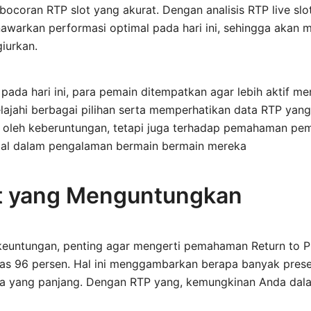
bocoran RTP slot yang akurat. Dengan analisis RTP live sl
warkan performasi optimal pada hari ini, sehingga akan 
iurkan.
pada hari ini, para pemain ditempatkan agar lebih aktif m
lajahi berbagai pilihan serta memperhatikan data RTP yan
an oleh keberuntungan, tetapi juga terhadap pemahaman p
al dalam pengalaman bermain bermain mereka
ot yang Menguntungkan
euntungan, penting agar mengerti pemahaman Return to Pla
atas 96 persen. Hal ini menggambarkan berapa banyak prese
a yang panjang. Dengan RTP yang, kemungkinan Anda dal