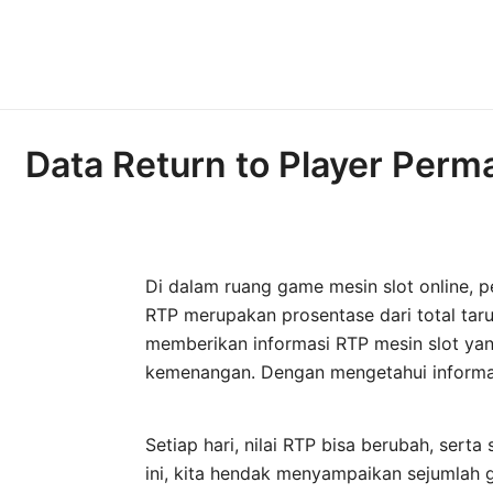
Skip
to
content
Data Return to Player Perm
Di dalam ruang game mesin slot online, 
RTP merupakan prosentase dari total tar
memberikan informasi RTP mesin slot ya
kemenangan. Dengan mengetahui informasi 
Setiap hari, nilai RTP bisa berubah, sert
ini, kita hendak menyampaikan sejumlah 