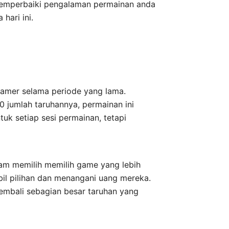
 memperbaiki pengalaman permainan anda
hari ini.
gamer selama periode yang lama.
0 jumlah taruhannya, permainan ini
tuk setiap sesi permainan, tetapi
lam memilih memilih game yang lebih
il pilihan dan menangani uang mereka.
mbali sebagian besar taruhan yang