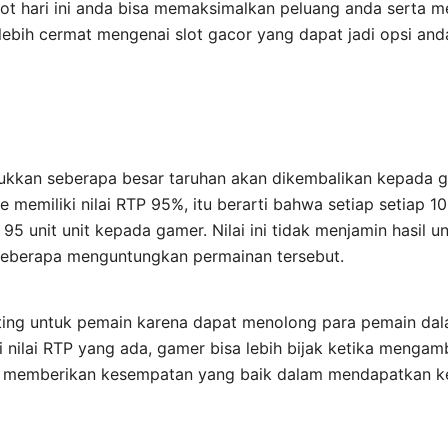
lot hari ini anda bisa memaksimalkan peluang anda serta
lebih cermat mengenai slot gacor yang dapat jadi opsi anda 
njukkan seberapa besar taruhan akan dikembalikan kepada 
 memiliki nilai RTP 95%, itu berarti bahwa setiap setiap 10
 unit unit kepada gamer. Nilai ini tidak menjamin hasil un
berapa menguntungkan permainan tersebut.
nting untuk pemain karena dapat menolong para pemain da
lai RTP yang ada, gamer bisa lebih bijak ketika mengamb
 memberikan kesempatan yang baik dalam mendapatkan ke