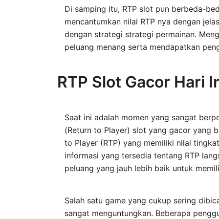
Di samping itu, RTP slot pun berbeda-bed
mencantumkan nilai RTP nya dengan jel
dengan strategi strategi permainan. Men
peluang menang serta mendapatkan penga
RTP Slot Gacor Hari I
Saat ini adalah momen yang sangat berpo
(Return to Player) slot yang gacor yang
to Player (RTP) yang memiliki nilai tin
informasi yang tersedia tentang RTP lang
peluang yang jauh lebih baik untuk memi
Salah satu game yang cukup sering dibic
sangat menguntungkan. Beberapa penggu