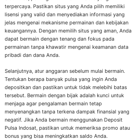
terpercaya. Pastikan situs yang Anda pilih memiliki
lisensi yang valid dan menyediakan informasi yang
jelas mengenai mekanisme permainan dan kebijakan
keuangannya. Dengan memilih situs yang aman, Anda
dapat bermain dengan tenang dan fokus pada
permainan tanpa khawatir mengenai keamanan data
pribadi dan dana Anda.
Selanjutnya, atur anggaran sebelum mulai bermain.
Tentukan berapa banyak pulsa yang ingin Anda
depositkan dan pastikan untuk tidak melebihi batas
tersebut. Bermain dengan bijak adalah kunci untuk
menjaga agar pengalaman bermain tetap
menyenangkan tanpa terkena dampak finansial yang
negatif. Jika Anda bermain menggunakan Deposit
Pulsa Indosat, pastikan untuk memeriksa promo atau
bonus yang bisa meningkatkan saldo Anda.