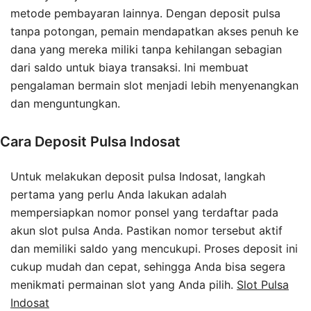
metode pembayaran lainnya. Dengan deposit pulsa
tanpa potongan, pemain mendapatkan akses penuh ke
dana yang mereka miliki tanpa kehilangan sebagian
dari saldo untuk biaya transaksi. Ini membuat
pengalaman bermain slot menjadi lebih menyenangkan
dan menguntungkan.
Cara Deposit Pulsa Indosat
Untuk melakukan deposit pulsa Indosat, langkah
pertama yang perlu Anda lakukan adalah
mempersiapkan nomor ponsel yang terdaftar pada
akun slot pulsa Anda. Pastikan nomor tersebut aktif
dan memiliki saldo yang mencukupi. Proses deposit ini
cukup mudah dan cepat, sehingga Anda bisa segera
menikmati permainan slot yang Anda pilih.
Slot Pulsa
Indosat