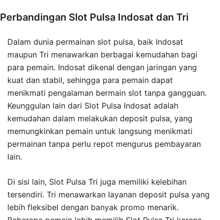
Perbandingan Slot Pulsa Indosat dan Tri
Dalam dunia permainan slot pulsa, baik Indosat
maupun Tri menawarkan berbagai kemudahan bagi
para pemain. Indosat dikenal dengan jaringan yang
kuat dan stabil, sehingga para pemain dapat
menikmati pengalaman bermain slot tanpa gangguan.
Keunggulan lain dari Slot Pulsa Indosat adalah
kemudahan dalam melakukan deposit pulsa, yang
memungkinkan pemain untuk langsung menikmati
permainan tanpa perlu repot mengurus pembayaran
lain.
Di sisi lain, Slot Pulsa Tri juga memiliki kelebihan
tersendiri. Tri menawarkan layanan deposit pulsa yang
lebih fleksibel dengan banyak promo menarik.