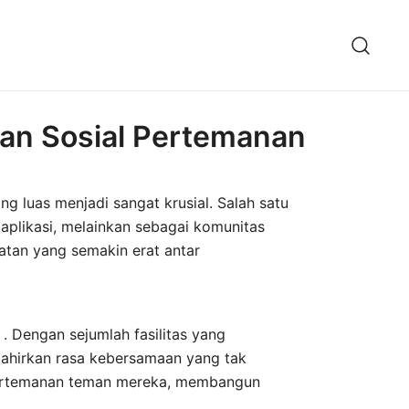
an Sosial Pertemanan
luas menjadi sangat krusial. Salah satu
plikasi, melainkan sebagai komunitas
tan yang semakin erat antar
 Dengan sejumlah fasilitas yang
elahirkan rasa kebersamaan yang tak
n pertemanan teman mereka, membangun