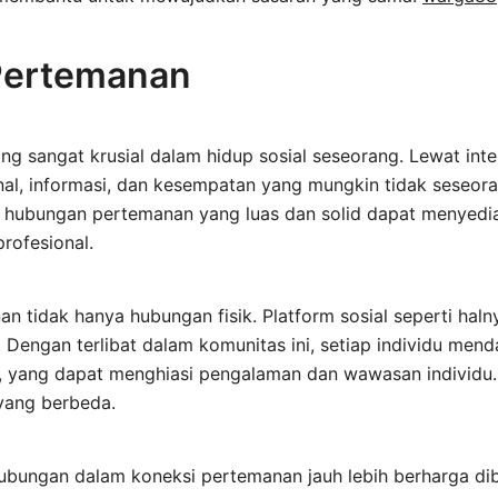
Pertemanan
 sangat krusial dalam hidup sosial seseorang. Lewat int
al, informasi, dan kesempatan yang mungkin tidak seseora
ki hubungan pertemanan yang luas dan solid dapat menyed
rofesional.
manan tidak hanya hubungan fisik. Platform sosial sepert
Dengan terlibat dalam komunitas ini, setiap individu me
g, yang dapat menghiasi pengalaman dan wawasan individu. 
yang berbeda.
ubungan dalam koneksi pertemanan jauh lebih berharga di