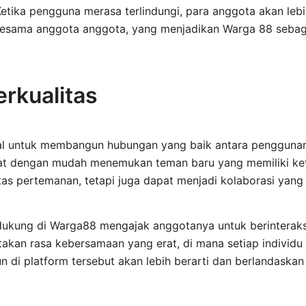
etika pengguna merasa terlindungi, para anggota akan leb
 sesama anggota anggota, yang menjadikan Warga 88 sebaga
rkualitas
l untuk membangun hubungan yang baik antara penggunany
pat dengan mudah menemukan teman baru yang memiliki ket
batas pertemanan, tetapi juga dapat menjadi kolaborasi yan
ndukung di Warga88 mengajak anggotanya untuk berinterak
kan rasa kebersamaan yang erat, di mana setiap individu
un di platform tersebut akan lebih berarti dan berlandaska