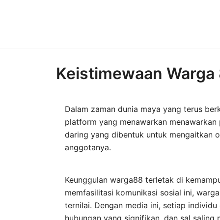
Skip
to
content
Keistimewaan Warga 
Dalam zaman dunia maya yang terus berk
platform yang menawarkan menawarkan pe
daring yang dibentuk untuk mengaitkan 
anggotanya.
Keunggulan warga88 terletak di kemampua
memfasilitasi komunikasi sosial ini, war
ternilai. Dengan media ini, setiap indi
hubungan yang signifikan, dan sal sali