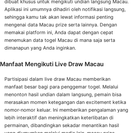
dibuat khusus untuk mengikuti undian langsung Macau.
Aplikasi ini umumnya dihadiri oleh notifikasi langsung,
sehingga kamu tak akan lewat informasi penting
mengenai data Macau prize serta lainnya. Dengan
memakai platform ini, Anda dapat dengan cepat
menemukan data togel Macau di mana saja serta
dimanapun yang Anda inginkan.
Manfaat Mengikuti Live Draw Macau
Partisipasi dalam live draw Macau memberikan
manfaat besar bagi para penggemar togel. Melalui
menonton hasil undian dalam langsung, pemain bisa
merasakan momen ketegangan dan excitement ketika
nomor-nomor keluar. Ini memberikan pengalaman yang
lebih interaktif dan meningkatkan keterlibatan di
permainan, dibandingkan sekadar menantikan hasil