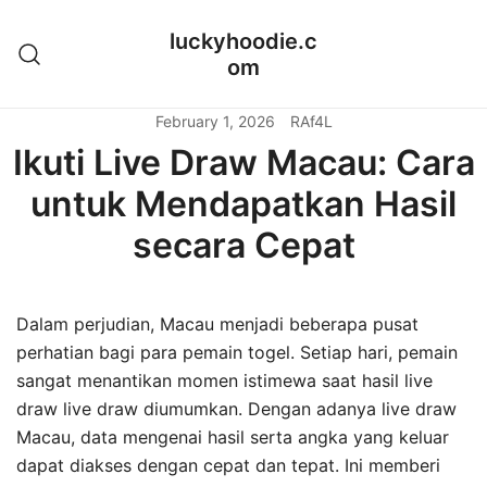
Skip
luckyhoodie.c
to
om
content
February 1, 2026
RAf4L
Ikuti Live Draw Macau: Cara
untuk Mendapatkan Hasil
secara Cepat
Dalam perjudian, Macau menjadi beberapa pusat
perhatian bagi para pemain togel. Setiap hari, pemain
sangat menantikan momen istimewa saat hasil live
draw live draw diumumkan. Dengan adanya live draw
Macau, data mengenai hasil serta angka yang keluar
dapat diakses dengan cepat dan tepat. Ini memberi