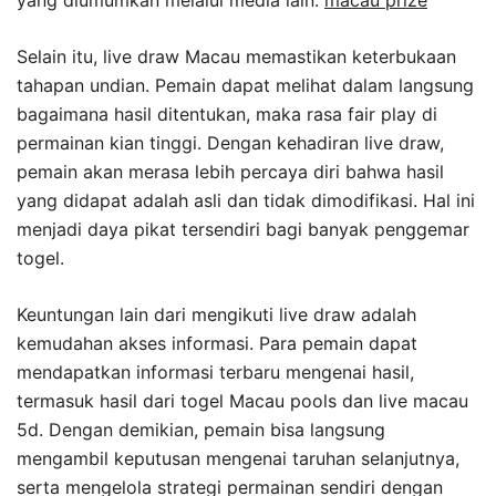
yang diumumkan melalui media lain.
macau prize
Selain itu, live draw Macau memastikan keterbukaan
tahapan undian. Pemain dapat melihat dalam langsung
bagaimana hasil ditentukan, maka rasa fair play di
permainan kian tinggi. Dengan kehadiran live draw,
pemain akan merasa lebih percaya diri bahwa hasil
yang didapat adalah asli dan tidak dimodifikasi. Hal ini
menjadi daya pikat tersendiri bagi banyak penggemar
togel.
Keuntungan lain dari mengikuti live draw adalah
kemudahan akses informasi. Para pemain dapat
mendapatkan informasi terbaru mengenai hasil,
termasuk hasil dari togel Macau pools dan live macau
5d. Dengan demikian, pemain bisa langsung
mengambil keputusan mengenai taruhan selanjutnya,
serta mengelola strategi permainan sendiri dengan