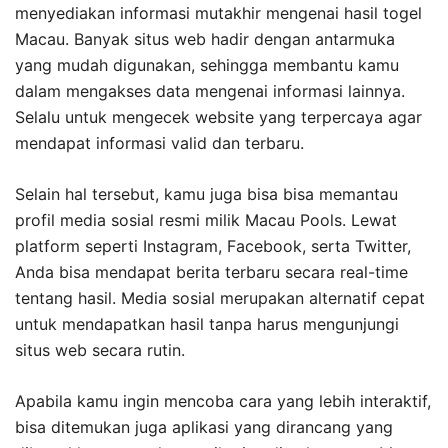
menyediakan informasi mutakhir mengenai hasil togel
Macau. Banyak situs web hadir dengan antarmuka
yang mudah digunakan, sehingga membantu kamu
dalam mengakses data mengenai informasi lainnya.
Selalu untuk mengecek website yang terpercaya agar
mendapat informasi valid dan terbaru.
Selain hal tersebut, kamu juga bisa bisa memantau
profil media sosial resmi milik Macau Pools. Lewat
platform seperti Instagram, Facebook, serta Twitter,
Anda bisa mendapat berita terbaru secara real-time
tentang hasil. Media sosial merupakan alternatif cepat
untuk mendapatkan hasil tanpa harus mengunjungi
situs web secara rutin.
Apabila kamu ingin mencoba cara yang lebih interaktif,
bisa ditemukan juga aplikasi yang dirancang yang