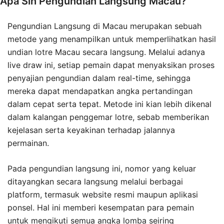
Apa Sih Pengundian Langsung Macau?
Pengundian Langsung di Macau merupakan sebuah
metode yang menampilkan untuk memperlihatkan hasil
undian lotre Macau secara langsung. Melalui adanya
live draw ini, setiap pemain dapat menyaksikan proses
penyajian pengundian dalam real-time, sehingga
mereka dapat mendapatkan angka pertandingan
dalam cepat serta tepat. Metode ini kian lebih dikenal
dalam kalangan penggemar lotre, sebab memberikan
kejelasan serta keyakinan terhadap jalannya
permainan.
Pada pengundian langsung ini, nomor yang keluar
ditayangkan secara langsung melalui berbagai
platform, termasuk website resmi maupun aplikasi
ponsel. Hal ini memberi kesempatan para pemain
untuk mengikuti semua angka lomba seiring