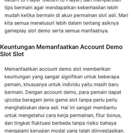
tips bermain agar mendapatkan keberhasilan lebih
mudah ketika bermain di akun permainan slot asli. Mari
kita semua menelusuri lebih dalam tentang asiknya
gameplay slot demo serta semua manfaatnya.
Keuntungan Memanfaatkan Account Demo
Slot Slot
Memanfaatkan account demo slot memberikan
keuntungan yang sangat signifikan untuk beberapa
pemain, khususnya untuk individu yaitu masih baru
bermain. Dengan account demo, para pemain dapat
ujicoba beragam jenis game slot tanpa perlu perlu
menghabiskan dana asli. Hal ini sangat membantu
untuk mengetahui cara kerja permainan, fitur bonus,
dan tingkat fluktuasi berbeda tanpa risiko bahaya
mengalami kerugian modal yang telah diinvestasikan.