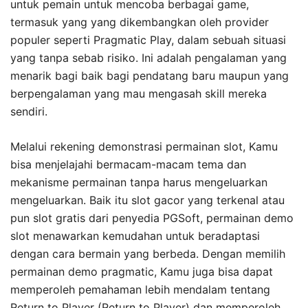
untuk pemain untuk mencoba berbagai game,
termasuk yang yang dikembangkan oleh provider
populer seperti Pragmatic Play, dalam sebuah situasi
yang tanpa sebab risiko. Ini adalah pengalaman yang
menarik bagi baik bagi pendatang baru maupun yang
berpengalaman yang mau mengasah skill mereka
sendiri.
Melalui rekening demonstrasi permainan slot, Kamu
bisa menjelajahi bermacam-macam tema dan
mekanisme permainan tanpa harus mengeluarkan
mengeluarkan. Baik itu slot gacor yang terkenal atau
pun slot gratis dari penyedia PGSoft, permainan demo
slot menawarkan kemudahan untuk beradaptasi
dengan cara bermain yang berbeda. Dengan memilih
permainan demo pragmatic, Kamu juga bisa dapat
memperoleh pemahaman lebih mendalam tentang
Return to Player (Return to Player) dan memperoleh