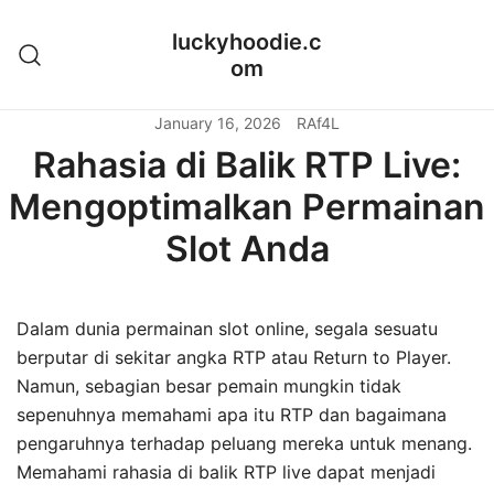
Skip
luckyhoodie.c
to
om
content
January 16, 2026
RAf4L
Rahasia di Balik RTP Live:
Mengoptimalkan Permainan
Slot Anda
Dalam dunia permainan slot online, segala sesuatu
berputar di sekitar angka RTP atau Return to Player.
Namun, sebagian besar pemain mungkin tidak
sepenuhnya memahami apa itu RTP dan bagaimana
pengaruhnya terhadap peluang mereka untuk menang.
Memahami rahasia di balik RTP live dapat menjadi