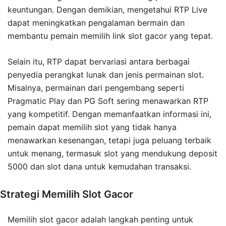
keuntungan. Dengan demikian, mengetahui RTP Live
dapat meningkatkan pengalaman bermain dan
membantu pemain memilih link slot gacor yang tepat.
Selain itu, RTP dapat bervariasi antara berbagai
penyedia perangkat lunak dan jenis permainan slot.
Misalnya, permainan dari pengembang seperti
Pragmatic Play dan PG Soft sering menawarkan RTP
yang kompetitif. Dengan memanfaatkan informasi ini,
pemain dapat memilih slot yang tidak hanya
menawarkan kesenangan, tetapi juga peluang terbaik
untuk menang, termasuk slot yang mendukung deposit
5000 dan slot dana untuk kemudahan transaksi.
Strategi Memilih Slot Gacor
Memilih slot gacor adalah langkah penting untuk