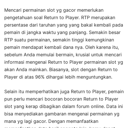
Mencari permainan slot yg gacor memerlukan
pengetahuan soal Return to Player. RTP merupakan
persentase dari taruhan yang yang bakal kembali pada
pemain di jangka waktu yang panjang. Semakin besar
RTP suatu permainan, semakin tinggi kemungkinan
pemain mendapat kembali dana nya. Oleh karena itu,
sebelum Anda memulai bermain, krusial untuk mencari
informasi mengenai Return to Player permainan slot yg
akan Anda mainkan. Biasanya, slot dengan Return to
Player di atas 96% dihargai lebih menguntungkan.
Selain itu memperhatikan juga Return to Player, pemain
pun perlu mencari bocoran bocoran Return to Player
slot yang kerap dibagikan dalam forum online. Data ini
bisa menyediakan gambaran mengenai permainan yg
mana yg lagi gacor. Dengan memanfaatkan