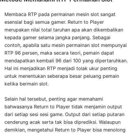
Membaca RTP pada permainan mesin slot sangat
esensial bagi semua gamer. Return to Player
merupakan nilai total taruhan apa akan dikembalikan
kepada gamer selama jangka panjang. Sebagai
contoh, apabila satu mesin permainan slot mempunyai
RTP 96 persen, maka secara teori, pemain dapat
mendapatkan kembali 96 dari 100 yang dipertaruhkan.
Hal ini menjadikan RTP menjadi tolak ukur penting
untuk menentukan seberapa besar peluang pemain
ketika bermain slot.
Selain hal tersebut, penting agar memahami
bahwasanya Return to Player tidak menjamin output
dari setiap sesi sesi game. Output dari setiap putaran
cenderung acak serta tak bisa diprediksi. Walaupun
demikian, mengetahui Return to Player bisa menolong