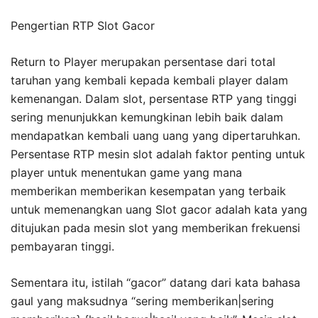
Pengertian RTP Slot Gacor
Return to Player merupakan persentase dari total
taruhan yang kembali kepada kembali player dalam
kemenangan. Dalam slot, persentase RTP yang tinggi
sering menunjukkan kemungkinan lebih baik dalam
mendapatkan kembali uang uang yang dipertaruhkan.
Persentase RTP mesin slot adalah faktor penting untuk
player untuk menentukan game yang mana
memberikan memberikan kesempatan yang terbaik
untuk memenangkan uang Slot gacor adalah kata yang
ditujukan pada mesin slot yang memberikan frekuensi
pembayaran tinggi.
Sementara itu, istilah “gacor” datang dari kata bahasa
gaul yang maksudnya “sering memberikan|sering