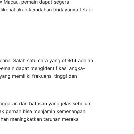
aw Macau, pemain dapat segera
ikenal akan keindahan budayanya tetapi
na. Salah satu cara yang efektif adalah
pemain dapat mengidentifikasi angka-
ang memiliki frekuensi tinggi dan
anggaran dan batasan yang jelas sebelum
idak pernah bisa menjamin kemenangan.
ahan meningkatkan taruhan mereka