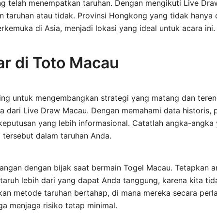
ng telah menempatkan taruhan. Dengan mengikuti Live Dr
aruhan atau tidak. Provinsi Hongkong yang tidak hanya d
erkemuka di Asia, menjadi lokasi yang ideal untuk acara ini.
r di Toto Macau
ng untuk mengembangkan strategi yang matang dan terenca
a dari Live Draw Macau. Dengan memahami data historis, 
putusan yang lebih informasional. Catatlah angka-angka y
tersebut dalam taruhan Anda.
uangan dengan bijak saat bermain Togel Macau. Tetapkan 
rtaruh lebih dari yang dapat Anda tanggung, karena kita t
an metode taruhan bertahap, di mana mereka secara perl
a menjaga risiko tetap minimal.