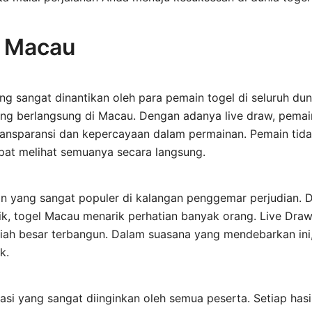
 Macau
 sangat dinantikan oleh para pemain togel di seluruh duni
ang berlangsung di Macau. Dengan adanya live draw, pema
ansparansi dan kepercayaan dalam permainan. Pemain tidak 
pat melihat semuanya secara langsung.
an yang sangat populer di kalangan penggemar perjudian. 
k, togel Macau menarik perhatian banyak orang. Live Dr
ah besar terbangun. Dalam suasana yang mendebarkan ini
k.
asi yang sangat diinginkan oleh semua peserta. Setiap has