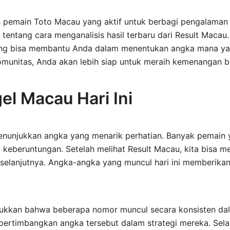
 pemain Toto Macau yang aktif untuk berbagi pengalaman 
entang cara menganalisis hasil terbaru dari Result Maca
 yang bisa membantu Anda dalam menentukan angka mana ya
omunitas, Anda akan lebih siap untuk meraih kemenangan b
gel Macau Hari Ini
 menunjukkan angka yang menarik perhatian. Banyak pemai
eberuntungan. Setelah melihat Result Macau, kita bisa men
lanjutnya. Angka-angka yang muncul hari ini memberikan 
njukkan bahwa beberapa nomor muncul secara konsisten dal
rtimbangkan angka tersebut dalam strategi mereka. Selain 