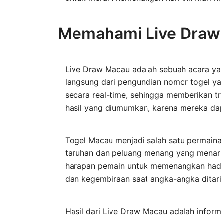
Memahami Live Draw
Live Draw Macau adalah sebuah acara yang
langsung dari pengundian nomor togel y
secara real-time, sehingga memberikan tr
hasil yang diumumkan, karena mereka da
Togel Macau menjadi salah satu permain
taruhan dan peluang menang yang menari
harapan pemain untuk memenangkan hadi
dan kegembiraan saat angka-angka ditari
Hasil dari Live Draw Macau adalah inform