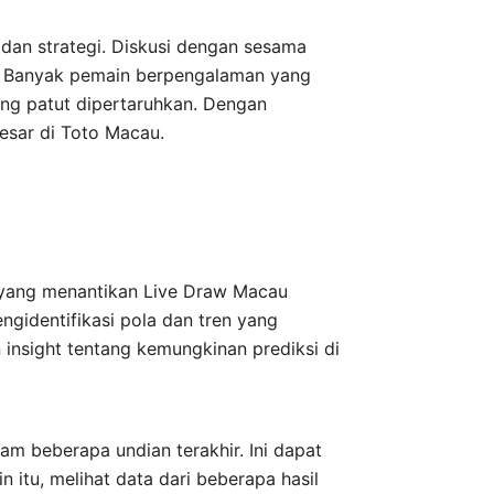
dan strategi. Diskusi dengan sesama
u. Banyak pemain berpengalaman yang
ng patut dipertaruhkan. Dengan
esar di Toto Macau.
n yang menantikan Live Draw Macau
gidentifikasi pola dan tren yang
insight tentang kemungkinan prediksi di
am beberapa undian terakhir. Ini dapat
itu, melihat data dari beberapa hasil