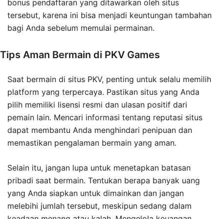
bonus pendaftaran yang ditawarkan oleh situs
tersebut, karena ini bisa menjadi keuntungan tambahan
bagi Anda sebelum memulai permainan.
Tips Aman Bermain di PKV Games
Saat bermain di situs PKV, penting untuk selalu memilih
platform yang terpercaya. Pastikan situs yang Anda
pilih memiliki lisensi resmi dan ulasan positif dari
pemain lain. Mencari informasi tentang reputasi situs
dapat membantu Anda menghindari penipuan dan
memastikan pengalaman bermain yang aman.
Selain itu, jangan lupa untuk menetapkan batasan
pribadi saat bermain. Tentukan berapa banyak uang
yang Anda siapkan untuk dimainkan dan jangan
melebihi jumlah tersebut, meskipun sedang dalam
keadaan menang atau kalah. Mengelola keuangan