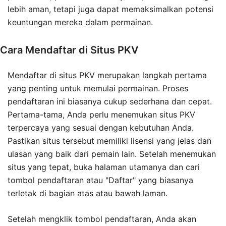
lebih aman, tetapi juga dapat memaksimalkan potensi
keuntungan mereka dalam permainan.
Cara Mendaftar di Situs PKV
Mendaftar di situs PKV merupakan langkah pertama
yang penting untuk memulai permainan. Proses
pendaftaran ini biasanya cukup sederhana dan cepat.
Pertama-tama, Anda perlu menemukan situs PKV
terpercaya yang sesuai dengan kebutuhan Anda.
Pastikan situs tersebut memiliki lisensi yang jelas dan
ulasan yang baik dari pemain lain. Setelah menemukan
situs yang tepat, buka halaman utamanya dan cari
tombol pendaftaran atau "Daftar" yang biasanya
terletak di bagian atas atau bawah laman.
Setelah mengklik tombol pendaftaran, Anda akan