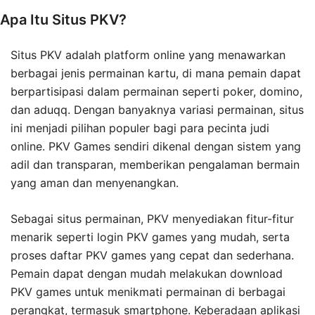
Apa Itu Situs PKV?
Situs PKV adalah platform online yang menawarkan
berbagai jenis permainan kartu, di mana pemain dapat
berpartisipasi dalam permainan seperti poker, domino,
dan aduqq. Dengan banyaknya variasi permainan, situs
ini menjadi pilihan populer bagi para pecinta judi
online. PKV Games sendiri dikenal dengan sistem yang
adil dan transparan, memberikan pengalaman bermain
yang aman dan menyenangkan.
Sebagai situs permainan, PKV menyediakan fitur-fitur
menarik seperti login PKV games yang mudah, serta
proses daftar PKV games yang cepat dan sederhana.
Pemain dapat dengan mudah melakukan download
PKV games untuk menikmati permainan di berbagai
perangkat, termasuk smartphone. Keberadaan aplikasi