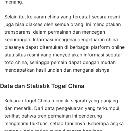
menang.
Selain itu, keluaran china yang tercatat secara resmi
juga bisa diakses oleh semua orang. Ini menciptakan
transparansi dalam permainan dan mencegah
kecurangan. Informasi mengenai pengeluaran china
biasanya dapat ditemukan di berbagai platform online
atau situs resmi yang menyediakan informasi seputar
toto china, sehingga pemain dapat dengan mudah
mendapatkan hasil undian dan menganalisisnya.
Data dan Statistik Togel China
Keluaran togel China memiliki sejarah yang panjang
dan menarik. Dari data pengeluaran yang terkumpul,
terlihat bahwa tren permainan ini cenderung
mengalami fluktuasi setiap tahunnya. Beberapa angka