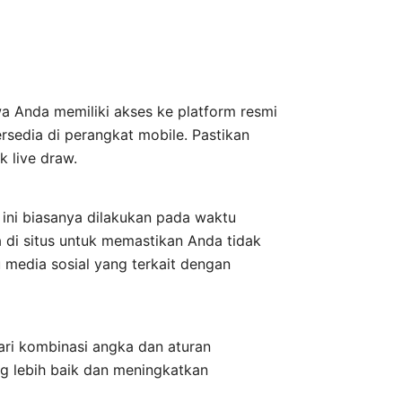
a Anda memiliki akses ke platform resmi
sedia di perangkat mobile. Pastikan
 live draw.
 ini biasanya dilakukan pada waktu
 di situs untuk memastikan Anda tidak
 media sosial yang terkait dengan
ari kombinasi angka dan aturan
 lebih baik dan meningkatkan