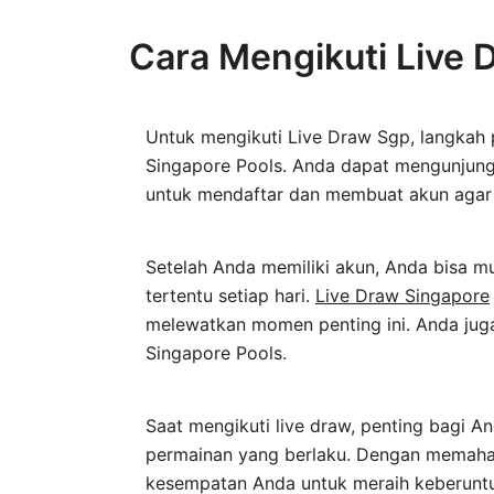
Cara Mengikuti Live 
Untuk mengikuti Live Draw Sgp, langkah
Singapore Pools. Anda dapat mengunjungi
untuk mendaftar dan membuat akun agar 
Setelah Anda memiliki akun, Anda bisa m
tertentu setiap hari.
Live Draw Singapore
melewatkan momen penting ini. Anda juga 
Singapore Pools.
Saat mengikuti live draw, penting bagi A
permainan yang berlaku. Dengan memaham
kesempatan Anda untuk meraih keberunt