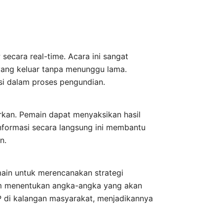
ecara real-time. Acara ini sangat
yang keluar tanpa menunggu lama.
si dalam proses pengundian.
rkan. Pemain dapat menyaksikan hasil
informasi secara langsung ini membantu
n.
ain untuk merencanakan strategi
lam menentukan angka-angka yang akan
P di kalangan masyarakat, menjadikannya