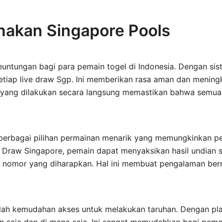
akan Singapore Pools
ntungan bagi para pemain togel di Indonesia. Dengan sis
tiap live draw Sgp. Ini memberikan rasa aman dan mening
yang dilakukan secara langsung memastikan bahwa semua
 berbagai pilihan permainan menarik yang memungkinkan p
 Draw Singapore, pemain dapat menyaksikan hasil undian 
 nomor yang diharapkan. Hal ini membuat pengalaman ber
alah kemudahan akses untuk melakukan taruhan. Dengan plat