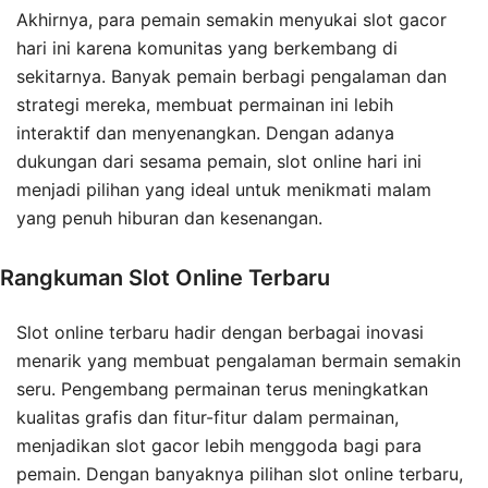
Akhirnya, para pemain semakin menyukai slot gacor
hari ini karena komunitas yang berkembang di
sekitarnya. Banyak pemain berbagi pengalaman dan
strategi mereka, membuat permainan ini lebih
interaktif dan menyenangkan. Dengan adanya
dukungan dari sesama pemain, slot online hari ini
menjadi pilihan yang ideal untuk menikmati malam
yang penuh hiburan dan kesenangan.
Rangkuman Slot Online Terbaru
Slot online terbaru hadir dengan berbagai inovasi
menarik yang membuat pengalaman bermain semakin
seru. Pengembang permainan terus meningkatkan
kualitas grafis dan fitur-fitur dalam permainan,
menjadikan slot gacor lebih menggoda bagi para
pemain. Dengan banyaknya pilihan slot online terbaru,