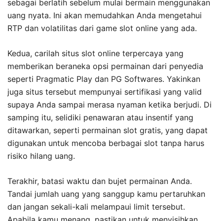
sebagai berlatih sebelum mulai bermain menggunakan
uang nyata. Ini akan memudahkan Anda mengetahui
RTP dan volatilitas dari game slot online yang ada.
Kedua, carilah situs slot online terpercaya yang
memberikan beraneka opsi permainan dari penyedia
seperti Pragmatic Play dan PG Softwares. Yakinkan
juga situs tersebut mempunyai sertifikasi yang valid
supaya Anda sampai merasa nyaman ketika berjudi. Di
samping itu, selidiki penawaran atau insentif yang
ditawarkan, seperti permainan slot gratis, yang dapat
digunakan untuk mencoba berbagai slot tanpa harus
risiko hilang uang.
Terakhir, batasi waktu dan bujet permainan Anda.
Tandai jumlah uang yang sanggup kamu pertaruhkan
dan jangan sekali-kali melampaui limit tersebut.
Apabila kamu menang, pastikan untuk menyisihkan