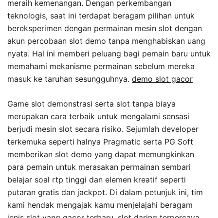
meraih kemenangan. Dengan perkembangan
teknologis, saat ini terdapat beragam pilihan untuk
bereksperimen dengan permainan mesin slot dengan
akun percobaan slot demo tanpa menghabiskan uang
nyata. Hal ini memberi peluang bagi pemain baru untuk
memahami mekanisme permainan sebelum mereka
masuk ke taruhan sesungguhnya.
demo slot gacor
Game slot demonstrasi serta slot tanpa biaya
merupakan cara terbaik untuk mengalami sensasi
berjudi mesin slot secara risiko. Sejumlah developer
terkemuka seperti halnya Pragmatic serta PG Soft
memberikan slot demo yang dapat memungkinkan
para pemain untuk merasakan permainan sembari
belajar soal rtp tinggi dan elemen kreatif seperti
putaran gratis dan jackpot. Di dalam petunjuk ini, tim
kami hendak mengajak kamu menjelajahi beragam
jenis slot yang gacor terbaru, slot daring terpercaya,