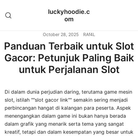
Skip
luckyhoodie.c
to
om
content
October 28, 2025
RAf4L
Panduan Terbaik untuk Slot
Gacor: Petunjuk Paling Baik
untuk Perjalanan Slot
Di dalam dunia perjudian daring, terutama game mesin
slot, istilah ""slot gacor link"" semakin sering menjadi
perbincangan hangat di kalangan para peserta. Aspek
menengangkan dalam game ini bukan hanya berada
dalam grafik yang menarik serta tema yang sangat
kreatif, tetapi dan dalam kesempatan yang besar untuk