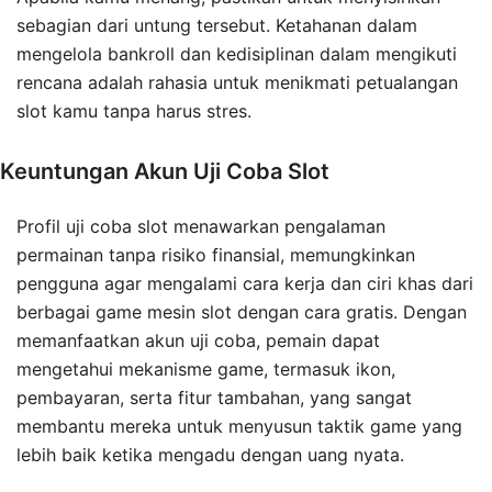
sebagian dari untung tersebut. Ketahanan dalam
mengelola bankroll dan kedisiplinan dalam mengikuti
rencana adalah rahasia untuk menikmati petualangan
slot kamu tanpa harus stres.
Keuntungan Akun Uji Coba Slot
Profil uji coba slot menawarkan pengalaman
permainan tanpa risiko finansial, memungkinkan
pengguna agar mengalami cara kerja dan ciri khas dari
berbagai game mesin slot dengan cara gratis. Dengan
memanfaatkan akun uji coba, pemain dapat
mengetahui mekanisme game, termasuk ikon,
pembayaran, serta fitur tambahan, yang sangat
membantu mereka untuk menyusun taktik game yang
lebih baik ketika mengadu dengan uang nyata.