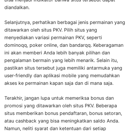
diandalkan.
Selanjutnya, perhatikan berbagai jenis permainan yang
ditawarkan oleh situs PKV. Pilih situs yang
menyediakan variasi permainan PKV, seperti
dominoqq, poker online, dan bandarqq. Keberagaman
ini akan memberi Anda lebih banyak pilihan dan
pengalaman bermain yang lebih menarik. Selain itu,
pastikan situs tersebut juga memiliki antarmuka yang
user-friendly dan aplikasi mobile yang memudahkan
akses ke permainan kapan saja dan di mana saja.
Terakhir, jangan lupa untuk memeriksa bonus dan
promosi yang ditawarkan oleh situs PKV. Beberapa
situs memberikan bonus pendaftaran, bonus setoran,
atau cashback yang bisa meningkatkan saldo Anda.
Namun, neliti syarat dan ketentuan dari setiap