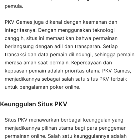
pemula.
PKV Games juga dikenal dengan keamanan dan
integritasnya. Dengan menggunakan teknologi
canggih, situs ini memastikan bahwa permainan
berlangsung dengan adil dan transparan. Setiap
transaksi dan data pemain dilindungi, sehingga pemain
merasa aman saat bermain. Kepercayaan dan
kepuasan pemain adalah prioritas utama PKV Games,
menjadikannya sebagai salah satu situs PKV terbaik
untuk pengalaman poker online.
Keunggulan Situs PKV
Situs PKV menawarkan berbagai keunggulan yang
menjadikannya pilihan utama bagi para penggemar
permainan online. Salah satu keunggulannya adalah