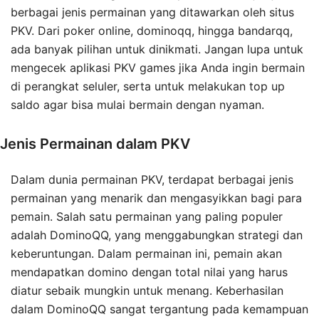
berbagai jenis permainan yang ditawarkan oleh situs
PKV. Dari poker online, dominoqq, hingga bandarqq,
ada banyak pilihan untuk dinikmati. Jangan lupa untuk
mengecek aplikasi PKV games jika Anda ingin bermain
di perangkat seluler, serta untuk melakukan top up
saldo agar bisa mulai bermain dengan nyaman.
Jenis Permainan dalam PKV
Dalam dunia permainan PKV, terdapat berbagai jenis
permainan yang menarik dan mengasyikkan bagi para
pemain. Salah satu permainan yang paling populer
adalah DominoQQ, yang menggabungkan strategi dan
keberuntungan. Dalam permainan ini, pemain akan
mendapatkan domino dengan total nilai yang harus
diatur sebaik mungkin untuk menang. Keberhasilan
dalam DominoQQ sangat tergantung pada kemampuan