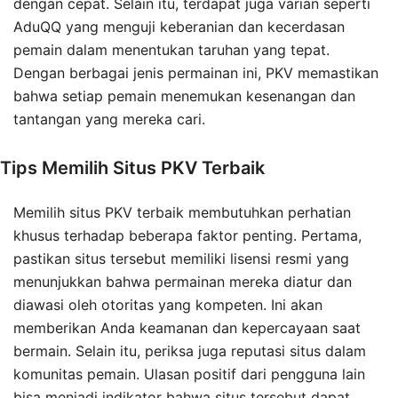
dengan cepat. Selain itu, terdapat juga varian seperti
AduQQ yang menguji keberanian dan kecerdasan
pemain dalam menentukan taruhan yang tepat.
Dengan berbagai jenis permainan ini, PKV memastikan
bahwa setiap pemain menemukan kesenangan dan
tantangan yang mereka cari.
Tips Memilih Situs PKV Terbaik
Memilih situs PKV terbaik membutuhkan perhatian
khusus terhadap beberapa faktor penting. Pertama,
pastikan situs tersebut memiliki lisensi resmi yang
menunjukkan bahwa permainan mereka diatur dan
diawasi oleh otoritas yang kompeten. Ini akan
memberikan Anda keamanan dan kepercayaan saat
bermain. Selain itu, periksa juga reputasi situs dalam
komunitas pemain. Ulasan positif dari pengguna lain
bisa menjadi indikator bahwa situs tersebut dapat