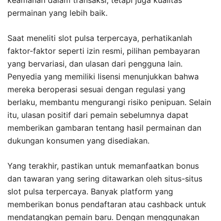
keamanan dalam transaksi, tetapi juga kualitas
permainan yang lebih baik.
Saat meneliti slot pulsa terpercaya, perhatikanlah
faktor-faktor seperti izin resmi, pilihan pembayaran
yang bervariasi, dan ulasan dari pengguna lain.
Penyedia yang memiliki lisensi menunjukkan bahwa
mereka beroperasi sesuai dengan regulasi yang
berlaku, membantu mengurangi risiko penipuan. Selain
itu, ulasan positif dari pemain sebelumnya dapat
memberikan gambaran tentang hasil permainan dan
dukungan konsumen yang disediakan.
Yang terakhir, pastikan untuk memanfaatkan bonus
dan tawaran yang sering ditawarkan oleh situs-situs
slot pulsa terpercaya. Banyak platform yang
memberikan bonus pendaftaran atau cashback untuk
mendatangkan pemain baru. Dengan menggunakan