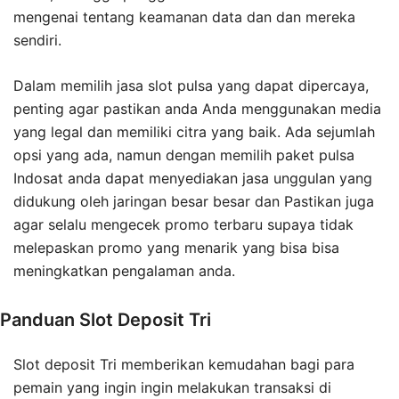
mengenai tentang keamanan data dan dan mereka
sendiri.
Dalam memilih jasa slot pulsa yang dapat dipercaya,
penting agar pastikan anda Anda menggunakan media
yang legal dan memiliki citra yang baik. Ada sejumlah
opsi yang ada, namun dengan memilih paket pulsa
Indosat anda dapat menyediakan jasa unggulan yang
didukung oleh jaringan besar besar dan Pastikan juga
agar selalu mengecek promo terbaru supaya tidak
melepaskan promo yang menarik yang bisa bisa
meningkatkan pengalaman anda.
Panduan Slot Deposit Tri
Slot deposit Tri memberikan kemudahan bagi para
pemain yang ingin ingin melakukan transaksi di