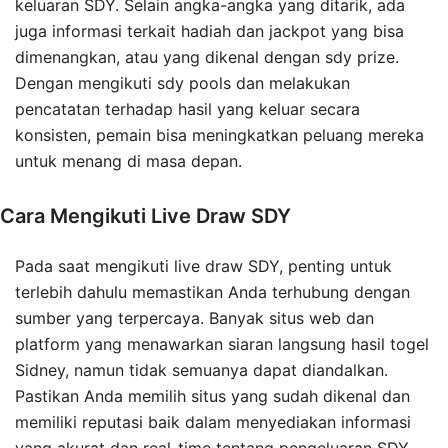
keluaran SDY. Selain angka-angka yang ditarik, ada
juga informasi terkait hadiah dan jackpot yang bisa
dimenangkan, atau yang dikenal dengan sdy prize.
Dengan mengikuti sdy pools dan melakukan
pencatatan terhadap hasil yang keluar secara
konsisten, pemain bisa meningkatkan peluang mereka
untuk menang di masa depan.
Cara Mengikuti Live Draw SDY
Pada saat mengikuti live draw SDY, penting untuk
terlebih dahulu memastikan Anda terhubung dengan
sumber yang terpercaya. Banyak situs web dan
platform yang menawarkan siaran langsung hasil togel
Sidney, namun tidak semuanya dapat diandalkan.
Pastikan Anda memilih situs yang sudah dikenal dan
memiliki reputasi baik dalam menyediakan informasi