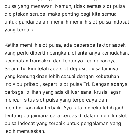
pulsa yang menawan. Namun, tidak semua slot pulsa
diciptakan serupa, maka penting bagi kita semua
untuk pandai dalam memilih memilih slot pulsa Indosat
yang terbaik.
Ketika memilih slot pulsa, ada beberapa faktor aspek
yang perlu dipertimbangkan, di antaranya kemudahan,
kecepatan transaksi, dan tentunya keamanannya.
Selain itu, kini telah ada slot deposit pulsa lainnya
yang kemungkinan lebih sesuai dengan kebutuhan
individu pribadi, seperti slot pulsa Tri. Dengan adanya
berbagai pilihan yang ada di luar sana, krusial agar
mencari situs slot pulsa yang terpercaya dan
memberikan nilai terbaik. Ayo kita meneliti lebih jauh
tentang bagaimana cara cerdas di dalam memilih slot
pulsa Indosat yang terbaik untuk pengalaman yang
lebih memuaskan.