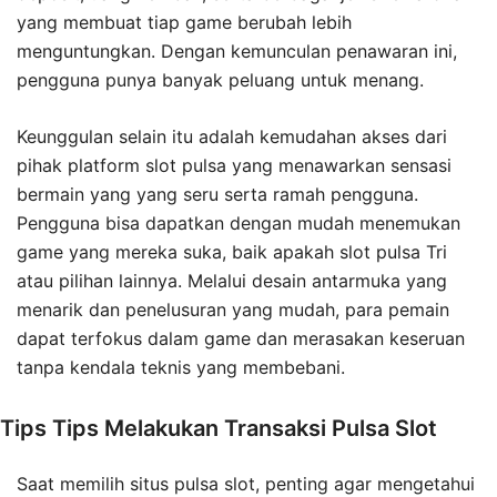
yang membuat tiap game berubah lebih
menguntungkan. Dengan kemunculan penawaran ini,
pengguna punya banyak peluang untuk menang.
Keunggulan selain itu adalah kemudahan akses dari
pihak platform slot pulsa yang menawarkan sensasi
bermain yang yang seru serta ramah pengguna.
Pengguna bisa dapatkan dengan mudah menemukan
game yang mereka suka, baik apakah slot pulsa Tri
atau pilihan lainnya. Melalui desain antarmuka yang
menarik dan penelusuran yang mudah, para pemain
dapat terfokus dalam game dan merasakan keseruan
tanpa kendala teknis yang membebani.
Tips Tips Melakukan Transaksi Pulsa Slot
Saat memilih situs pulsa slot, penting agar mengetahui