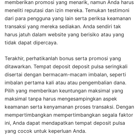
memberikan promosi yang menarik, namun Anda harus
meneliti reputasi dan izin mereka. Temukan testimoni
dari para pengguna yang lain serta periksa keamanan
transaksi yang mereka sediakan. Anda sendiri tak
harus jatuh dalam website yang berisiko atau yang
tidak dapat dipercaya.
Terakhir, perhatikanlah bonus serta promosi yang
ditawarkan. Tempat deposit deposit pulsa seringkali
disertai dengan bermacam-macam imbalan, seperti
imbalan pertama kali atau atau pengembalian dana.
Pilih yang memberikan keuntungan maksimal yang
maksimal tanpa harus mengesampingkan aspek
keamanan serta kenyamanan proses transaksi. Dengan
mempertimbangkan mempertimbangkan segala faktor
ini, Anda dapat mendapatkan tempat deposit pulsa
yang cocok untuk keperluan Anda.