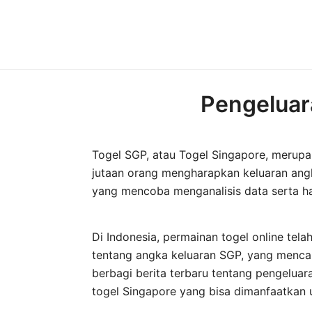
Skip
to
content
Pengeluara
Togel SGP, atau Togel Singapore, merupak
jutaan orang mengharapkan keluaran angk
yang mencoba menganalisis data serta h
Di Indonesia, permainan togel online tel
tentang angka keluaran SGP, yang menca
berbagi berita terbaru tentang pengeluar
togel Singapore yang bisa dimanfaatkan 