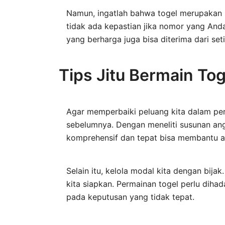
Namun, ingatlah bahwa togel merupakan 
tidak ada kepastian jika nomor yang And
yang berharga juga bisa diterima dari se
Tips Jitu Bermain Tog
Agar memperbaiki peluang kita dalam perm
sebelumnya. Dengan meneliti susunan ang
komprehensif dan tepat bisa membantu a
Selain itu, kelola modal kita dengan bija
kita siapkan. Permainan togel perlu dih
pada keputusan yang tidak tepat.