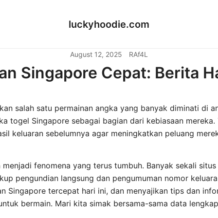
luckyhoodie.com
August 12, 2025
RAf4L
n Singapore Cepat: Berita Ha
an salah satu permainan angka yang banyak diminati di ant
a togel Singapore sebagai bagian dari kebiasaan mereka. 
asil keluaran sebelumnya agar meningkatkan peluang mer
ah menjadi fenomena yang terus tumbuh. Banyak sekali situs
kup pengundian langsung dan pengumuman nomor keluaran S
an Singapore tercepat hari ini, dan menyajikan tips dan in
untuk bermain. Mari kita simak bersama-sama data lengkap