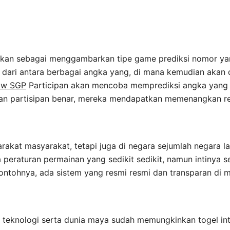
kan sebagai menggambarkan tipe game prediksi nomor yang 
dari antara berbagai angka yang, di mana kemudian akan d
aw SGP
Participan akan mencoba memprediksi angka yang a
akan partisipan benar, mereka mendapatkan memenangkan re
rakat masyarakat, tetapi juga di negara sejumlah negara la
a peraturan permainan yang sedikit sedikit, namun intinya
ntohnya, ada sistem yang resmi resmi dan transparan di m
teknologi serta dunia maya sudah memungkinkan togel inte