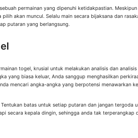
sebuah permainan yang dipenuhi ketidakpastian. Meskipun
a pilih akan muncul. Selalu main secara bijaksana dan ra
tiap putaran yang berlangsung.
el
ainan togel, krusial untuk melakukan analisis dan analisi
ka yang biasa keluar, Anda sanggup menghasilkan perkiraan
nda mencari angka-angka yang berpotensi menawarkan kem
k. Tentukan batas untuk setiap putaran dan jangan tergoda 
adapi secara kepala dingin, sehingga anda tak terperangka