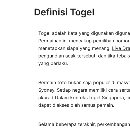
Definisi Togel
Togel adalah kata yang digunakan diguna
Permainan ini mencakup pemilihan nomor 
menetapkan siapa yang menang.
Live Dr
pengundian acak tersebut, dan jika teb
yang berlaku.
Bermain toto bukan saja populer di masya
Sydney. Setiap negara memiliki cara sert
akurad Dalam konteks togel Singapura, co
dapat diakses oleh semua pemain.
Selama beberapa terakhir, perkembangan 