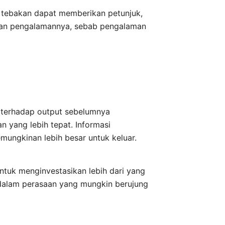
 tebakan dapat memberikan petunjuk,
sakan pengalamannya, sebab pengalaman
s terhadap output sebelumnya
 yang lebih tepat. Informasi
ungkinan lebih besar untuk keluar.
untuk menginvestasikan lebih dari yang
p dalam perasaan yang mungkin berujung