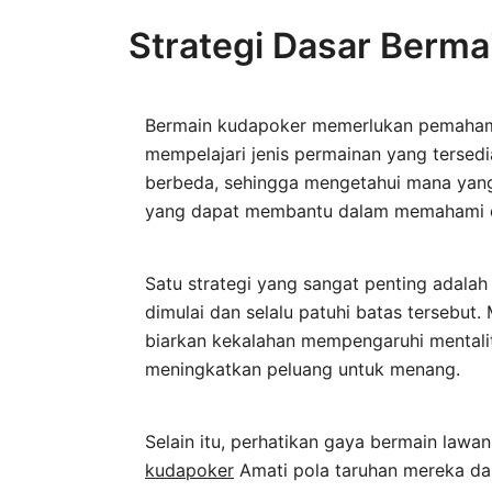
Strategi Dasar Berm
Bermain kudapoker memerlukan pemahaman
mempelajari jenis permainan yang tersedi
berbeda, sehingga mengetahui mana yang
yang dapat membantu dalam memahami d
Satu strategi yang sangat penting adala
dimulai dan selalu patuhi batas tersebut
biarkan kekalahan mempengaruhi mentalit
meningkatkan peluang untuk menang.
Selain itu, perhatikan gaya bermain la
kudapoker
Amati pola taruhan mereka da