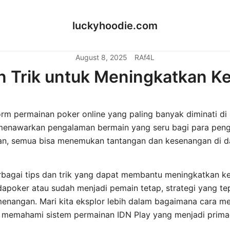
luckyhoodie.com
August 8, 2025
RAf4L
n Trik untuk Meningkatkan K
orm permainan poker online yang paling banyak diminati di 
 menawarkan pengalaman bermain yang seru bagi para peng
n, semua bisa menemukan tantangan dan kesenangan di da
erbagai tips dan trik yang dapat membantu meningkatkan k
dapoker atau sudah menjadi pemain tetap, strategi yang 
enangan. Mari kita eksplor lebih dalam bagaimana cara 
a memahami sistem permainan IDN Play yang menjadi primad