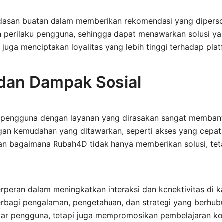
dasan buatan dalam memberikan rekomendasi yang dipersonal
erilaku pengguna, sehingga dapat menawarkan solusi yang 
uga menciptakan loyalitas yang lebih tinggi terhadap plat
dan Dampak Sosial
k pengguna dengan layanan yang dirasakan sangat memba
 kemudahan yang ditawarkan, seperti akses yang cepat da
an bagaimana Rubah4D tidak hanya memberikan solusi, te
erperan dalam meningkatkan interaksi dan konektivitas di 
berbagi pengalaman, pengetahuan, dan strategi yang berhu
tar pengguna, tetapi juga mempromosikan pembelajaran ko