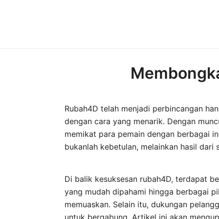
Skip
to
content
Membongkar
Rubah4D telah menjadi perbincangan hang
dengan cara yang menarik. Dengan muncu
memikat para pemain dengan berbagai in
bukanlah kebetulan, melainkan hasil da
Di balik kesuksesan rubah4D, terdapat b
yang mudah dipahami hingga berbagai pi
memuaskan. Selain itu, dukungan pelang
untuk bergabung. Artikel ini akan mengu