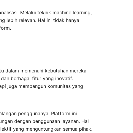
isasi. Melalui teknik machine learning,
lebih relevan. Hal ini tidak hanya
form.
ntu dalam memenuhi kebutuhan mereka.
n berbagai fitur yang inovatif.
tapi juga membangun komunitas yang
kalangan penggunanya. Platform ini
bungan dengan penggunaan layanan. Hal
lektif yang menguntungkan semua pihak.