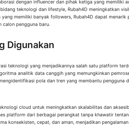
borasi dengan influencer dan pihak ketiga yang memiliki a
ang teknologi dan lifestyle, Rubah4D meningkatkan visibi
rm yang memiliki banyak followers, Rubah4D dapat menarik p
an calon pengguna baru.
ng Digunakan
i teknologi yang menjadikannya salah satu platform terdep
lgoritma analitik data canggih yang memungkinkan pemrose
engidentifikasi pola dan tren yang membantu pengguna d
knologi cloud untuk meningkatkan skalabilitas dan aksesib
s platform dari berbagai perangkat tanpa khawatir tenta
rima konsekisten, cepat, dan aman, menjadikan pengalaman