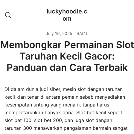
Skip
luckyhoodie.c
to
om
content
July 16, 2025
RAf4L
Membongkar Permainan Slot
Taruhan Kecil Gacor:
Panduan dan Cara Terbaik
Di dalam dunia judi siber, mesin slot dengan taruhan
kecil kian tenar di antara pemain sebab menyediakan
kesempatan untung yang menarik tanpa harus
mempertaruhkan banyak dana. Slot bet kecil seperti
slot bet 100, slot bet 200, dan juga slot dengan
taruhan 300 menawarkan pengalaman bermain sangat