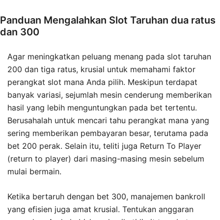
Panduan Mengalahkan Slot Taruhan dua ratus
dan 300
Agar meningkatkan peluang menang pada slot taruhan
200 dan tiga ratus, krusial untuk memahami faktor
perangkat slot mana Anda pilih. Meskipun terdapat
banyak variasi, sejumlah mesin cenderung memberikan
hasil yang lebih menguntungkan pada bet tertentu.
Berusahalah untuk mencari tahu perangkat mana yang
sering memberikan pembayaran besar, terutama pada
bet 200 perak. Selain itu, teliti juga Return To Player
(return to player) dari masing-masing mesin sebelum
mulai bermain.
Ketika bertaruh dengan bet 300, manajemen bankroll
yang efisien juga amat krusial. Tentukan anggaran