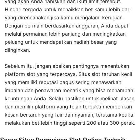
yang akan Anda habiskan dan ikuti limit tersebut.
Hindari tergoda untuk menaikkan bet kamu lebih dari
yang direncanakan jika kamu mengalami kerugian.
Dengan bermain berdasarkan anggaran, Anda dapat
melalui permainan lebih panjang dan meningkatkan
peluang untuk mendapatkan hadiah besar yang
diinginkan.
Sebelum itu, jangan abaikan pentingnya menentukan
platform slot yang terpercaya. Situs slot taruhan kecil
yang memiliki reputasi bagus sering menawarkan
imbalan dan penawaran menarik yang bisa menambah
keuntungan Anda. Selalu pastikan untuk melihat ulasan
dan memilih platform yang telah terbukti memberikan
kesan bertaruh yang fair dan nyaman, terutama ketika
melakukan bet lebih tinggi seperti 200 atau 300 perak.